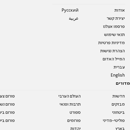
אודות
Pусский
יצירת קשר
عربية
פרסמו אצלנו
תנאי שימוש
מדיניות פרטיות
הצהרת נגישות
המייל האדום
עברית
English
מדורים
חדשות
העולם הערבי
פורום צע
מבזקים
תרבות ופנאי
פורום נשו
ביטחוני
ספורט
פורום בי
פוליטי-מדיני
פורומים
פורום בי
בארץ
יהדות