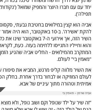
שרמן יוצא לדרך חדשה ומשחרר סינגל בכורה, או
יחד עם עם חברו היוצר והמפיק שמואל ('נקודות', 
תפילה').
אביה הוא קצין במילואים בחטיבת גבעתי, סקסופו
להקת 'אשירה'. ב-10 באוקטובר, הוא היה
השיר הזה, אך אירועי ה-7 באוקטובר שינ
והוא וחייליו התגייסו ללחימה בעזה. כעת, לקרא
המתקרב מהמילואים - החליט אביה שהגיע הזמן 
"מאמין בי" לעולם.
את השיר מלווה קליפ מרגש, המביא את סיפורו 
לעולם המוזיקה או לבחור בדרך אחרת. בחלק הס
אמיתית וטהורה מתוך עיניים של אבא.
אביה שרמן - מאמין בי
"זה שיר על ילד שנופל וקם ושוב נופל, ולא מוצ
הנס של הילד הזה - זה שיש לו אבא שלא משנה מ