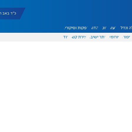
כ"ד באב תשפ"ו |
 ונדל"ן
דעות
אוכל
יהדות
הפקות וסיקורים
ספורט
פורומים
אתר ישיבה
יצירת קשר
עוד