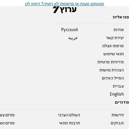
מצאתם טעות או פרסומת לא ראויה? דווחו לנו
פנו אלינו
אודות
Pусский
יצירת קשר
عربية
פרסמו אצלנו
תנאי שימוש
מדיניות פרטיות
הצהרת נגישות
המייל האדום
עברית
English
מדורים
חדשות
העולם הערבי
פורום צע
מבזקים
תרבות ופנאי
פורום נשו