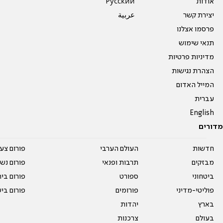
אודות
Pусский
יצירת קשר
عربية
פרסמו אצלנו
תנאי שימוש
מדיניות פרטיות
הצהרת נגישות
המייל האדום
עברית
English
מדורים
חדשות
העולם הערבי
פורום צע
מבזקים
תרבות ופנאי
פורום נשו
ביטחוני
ספורט
פורום בי
פוליטי-מדיני
פורומים
פורום בי
בארץ
יהדות
בעולם
צרכנות