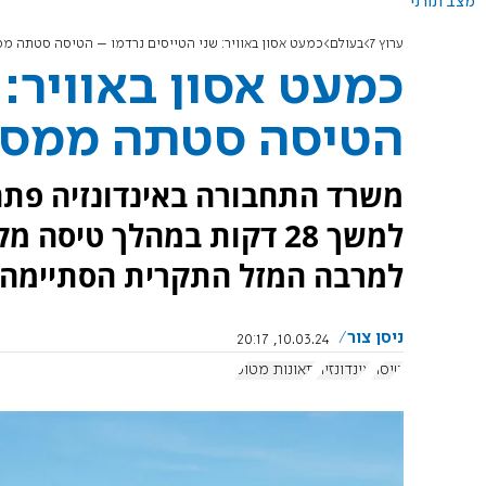
מצב תורני
ערוץ 7
בעולם
כמעט אסון באוויר: שני הטייסים נרדמו – הטיסה סטתה מ
כמעט אסון באוויר: 
הטיסה סטתה ממסל
משרד התחבורה באינדונזיה פתח
למשך 28 דקות במהלך טיס
למרבה המזל התקרית הסתיימה ל
ניסן צור
10.03.24, 20:17
טיסה
אינדונזיה
תאונות מטוס