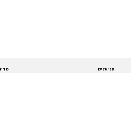
פנו אלינו
מדור
אודות
Pусский
חד
יצירת קשר
عربية
מב
פרסמו אצלנו
בי
תנאי שימוש
פו
מדיניות פרטיות
בא
הצהרת נגישות
בע