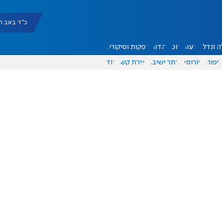
כ"ד באב תשפ"ו |
 ונדל"ן
דעות
אוכל
יהדות
הפקות וסיקורים
ספורט
פורומים
אתר ישיבה
יצירת קשר
עוד