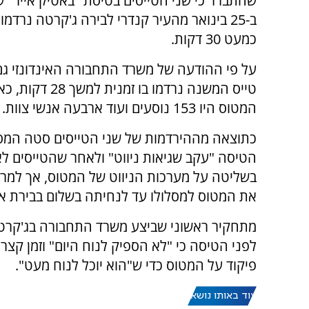
שהתברר כי שני הטייסים בטיסת "באטיק אייר" 
ב-25 בינואר מהעיר קנדרי לבירה ג'קרטה נרדמ
כמעט 30 דקות.
על פי ההודעה של משרד התחבורה האינדונזי גם
טייס המשנה נרדמו בו זמנ
המטוס היו 153 נוסעים ועוד ארבעה אנשי צוות.
כתוצאה מההירדמות של שני הטייסים סטה המס
הטיסה "עקב שגיאות ניווט" ולאחר שהטייסים לא
בשליטה על מערכות הניווט של המטוס, אך למר
את המטוס למסלולו עד לנחיתה בשלום בבירת אינ
מתחקיר ראשוני שביצע משרד התחבורה בג'קרטה
לפני הטיסה כי "לא הספיק לנוח היום" וזמן ק
פיקוד על המטוס כדי ש"הוא יוכל לנוח מעט".
עוד באותו נושא: