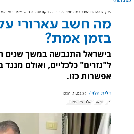
מצב תורני
ערוץ 7
העולם הערבי
מה חשב עארורי על הקונספציה הישראלית בזמן אמת
מה חשב עארורי על
בזמן אמת?
בישראל התגבשה במשך שנים הע
ל"גזרים" כלכליים, ואולם מנגד 
אפשרות כזו.
דלית הלוי
11.03.24, 12:51
עזה
חמאס
סאלח אל עארורי