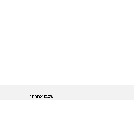
עקבו אחרינו
ות
טוויטר
ם הריון ולידה
פייסבוק
ום לקראת נישואין וזוגיות
אינסטגרם