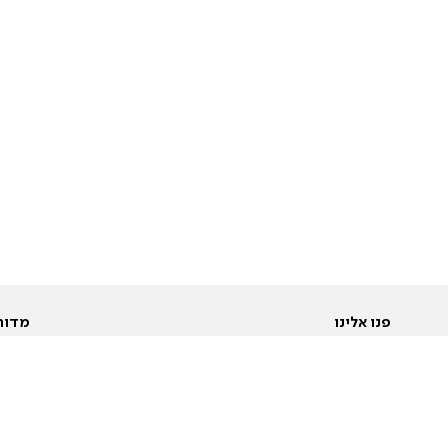
פנו אלינו
מדור
אודות
Pусский
חד
יצירת קשר
عربية
מב
פרסמו אצלנו
בי