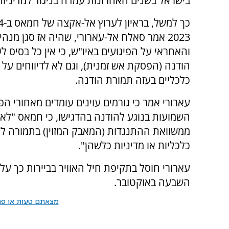
בישראל בשנים האחרונות עמדה בניגוד למדיניו
2023 אמר סאלח אל-עארורי, שהיה אז סגן מנה
והאחראי על הפיגועים באיו"ש, כי אין כל בסיס ל
הודנה (הפסקת אש זמנית), וגם לא לדיווחים על 
כלכליים בעזה תמורת הודנה.
עארורי אמר כי גורמים עוינים עומדים מאחורי ה
השמועות בנוגע להודנה בהדגישו, כי חמאס "לא 
ממשוואת ההתנגדות (המאבק המזוין) בתמורה לת
כלכליות או מדיניות כלשהן".
עארורי חוסל בתקיפת חיל האוויר בביירות כך על 
השבעה באוקטובר.
מצאתם טעות או פרס