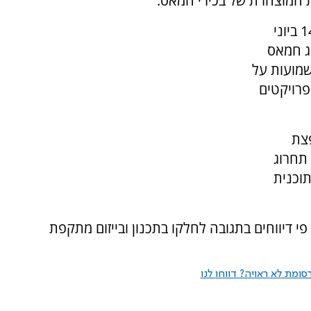
ת המוצהרת של בכירי חמאס.
כך למשל, בראיון לערוץ אל-אקצה של חמאס ב-14 ביוני
יג חמאס
שמועות על
פרויקטים
פצת
תחרוג
וכנית
פי דיווחים בתגובה לחלקו בתכנון ובייזום מתקפת
ומת לא ראויה? דווחו לנו