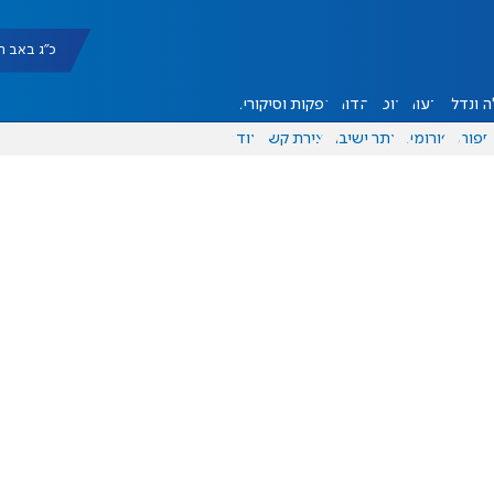
כ"ג באב תשפ"ו |
 ונדל"ן
דעות
אוכל
יהדות
הפקות וסיקורים
ספורט
פורומים
אתר ישיבה
יצירת קשר
עוד