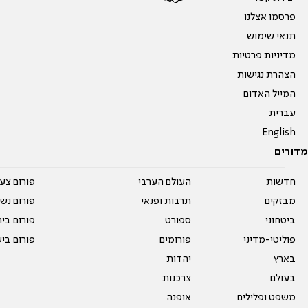
פרסמו אצלנו
תנאי שימוש
מדיניות פרטיות
הצהרת נגישות
המייל האדום
עברית
English
מדורים
חדשות
העולם הערבי
פורום צע
מבזקים
תרבות ופנאי
פורום נשו
ביטחוני
ספורט
פורום בי
פוליטי-מדיני
פורומים
פורום בי
בארץ
יהדות
בעולם
צרכנות
משפט ופלילים
אופנה