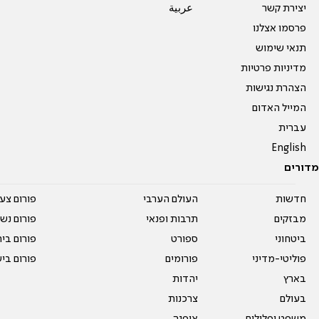
יצירת קשר
عربية
פרסמו אצלנו
תנאי שימוש
מדיניות פרטיות
הצהרת נגישות
המייל האדום
עברית
English
מדורים
חדשות
העולם הערבי
פורום צע
מבזקים
תרבות ופנאי
פורום נשו
ביטחוני
ספורט
פורום בי
פוליטי-מדיני
פורומים
פורום בי
בארץ
יהדות
בעולם
צרכנות