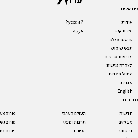
פנו אלינו
אודות
Pусский
יצירת קשר
عربية
פרסמו אצלנו
תנאי שימוש
מדיניות פרטיות
הצהרת נגישות
המייל האדום
עברית
English
מדורים
חדשות
העולם הערבי
פורום צע
מבזקים
תרבות ופנאי
פורום נשו
ביטחוני
ספורט
פורום בי