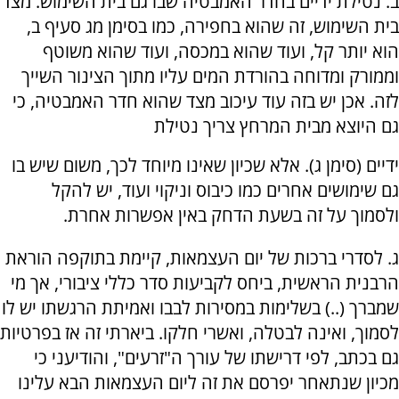
ב. נטילת ידיים בחדר האמבטיה שבו גם בית השימוש. מצד
בית השימוש, זה שהוא בחפירה, כמו בסימן מג סעיף ב,
הוא יותר קל, ועוד שהוא במכסה, ועוד שהוא משוטף
וממורק ומדוחה בהורדת המים עליו מתוך הצינור השייך
לזה. אכן יש בזה עוד עיכוב מצד שהוא חדר האמבטיה, כי
גם היוצא מבית המרחץ צריך נטילת
ידיים (סימן ג). אלא שכיון שאינו מיוחד לכך, משום שיש בו
גם שימושים אחרים כמו כיבוס וניקוי ועוד, יש להקל
ולסמוך על זה בשעת הדחק באין אפשרות אחרת.
ג. לסדרי ברכות של יום העצמאות, קיימת בתוקפה הוראת
הרבנית הראשית, ביחס לקביעות סדר כללי ציבורי, אך מי
שמברך (..) בשלימות במסירות לבבו ואמיתת הרגשתו יש לו
לסמוך, ואינה לבטלה, ואשרי חלקו. ביארתי זה אז בפרטיות
גם בכתב, לפי דרישתו של עורך ה"זרעים", והודיעני כי
מכיון שנתאחר יפרסם את זה ליום העצמאות הבא עלינו