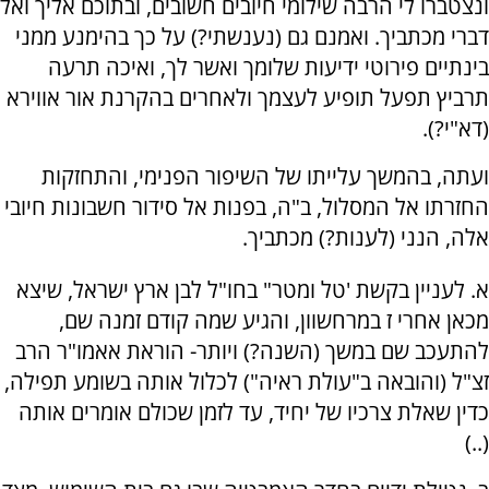
ונצטברו לי הרבה שילומי חיובים חשובים, ובתוכם אליך ואל
דברי מכתביך. ואמנם גם (נענשתי?) על כך בהימנע ממני
בינתיים פירוטי ידיעות שלומך ואשר לך, ואיכה תרעה
תרביץ תפעל תופיע לעצמך ולאחרים בהקרנת אור אווירא
(דא"י?).
ועתה, בהמשך עלייתו של השיפור הפנימי, והתחזקות
החזרתו אל המסלול, ב"ה, בפנות אל סידור חשבונות חיובי
אלה, הנני (לענות?) מכתביך.
א. לעניין בקשת 'טל ומטר" בחו"ל לבן ארץ ישראל, שיצא
מכאן אחרי ז במרחשוון, והגיע שמה קודם זמנה שם,
להתעכב שם במשך (השנה?) ויותר- הוראת אאמו"ר הרב
זצ"ל (והובאה ב"עולת ראיה") לכלול אותה בשומע תפילה,
כדין שאלת צרכיו של יחיד, עד לזמן שכולם אומרים אותה
(..)