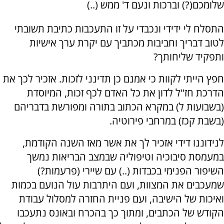
שלומכם(?) וברכות ונעם ד' ממש (..)
התסלח לי ידידי ונכבדי על זו התעכבות כתיבת תשובתי
לטוב דבריך וחביבות מכתביך עם יקרת ערך אישיות
ותפקיד שליחותך?
חפץ הייתי לקוות כי אמנם כן תדינני לזכות. אזכיר לכך את
הדרכת חז"ל לדון את כל האדם לכף זכות, המיוסדת
(בשבועות ל) במקרא הכתוב בתורה ומפורשת בדבריהם
(בשבת קכז) במרחבי פירוטיה.
לנידוננו דידי אזכיר לך את אשר מאז השנה הקודמת,
במעמסת סיבוכיה וטיפוליה שבמצב הבריאות נמשך
השיפור הפנימי בכבדות (..) עם שיירי (פרעמות?)
שמעכבים את המצוות, ועם היתרבות עול הנועם בכמות
ואיכות של הישיבה, ועם פניית החזרה למסלול עבודת
הקודש של הכתבים, ומתוך כך בהכרח ובאונס נתעכבו