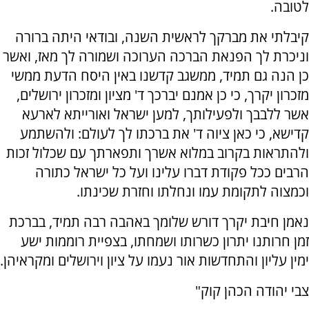
לטובה.
קיבלתי את מברקך לראשית השנה, ובודאי היתה ברורה
וניכרת לך הפנאת הברכה הערוכה ושמורה לך מאז, ואשר
כן הנה גם תמיד, ממשגב קדשנו באין היסח הדעת ממשי
מזכרון יקרך, כי כן אמנם יברכך ד' מציון ומזכרון ירושלים,
אשר ללבבך ולפעילותך, למען ישראל ואורייתא לארעא
קדישא, כי כאן ציוה ד' את ברכתו לך לעולם: ולהשתמע
ולהתראות בקרוב במלוא אשרך ותפארתך עם שכלול זכות
הרבים ככל פקודת דברו עלינו ועל כל ישראל כתורה
וכמצוה לתקומת עמו ונחלתו וחזרת שכינתו.
נאמן חיבת יקרך דורש שלומך באהבה רבה תמיד, בברכת
זמן חרותנו יתרון כשרותו ושמחתו, בצפיית רוממות ישע
ימין עליון והתחדשות אור נעמו על ציון וירושלים ומקראיהן.
צבי יהודה הכהן קוק"