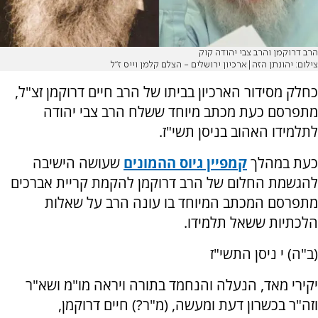
הרב דרוקמן והרב צבי יהודה קוק
צילום: יהונתן הזה|ארכיון ירושלים - הצלם קלמן וייס ז"ל
כחלק מסידור הארכיון בביתו של הרב חיים דרוקמן זצ"ל,
מתפרסם כעת מכתב מיוחד ששלח הרב צבי יהודה
לתלמידו האהוב בניסן תשי"ז.
כעת במהלך
קמפיין גיוס ההמונים
שעושה הישיבה
להגשמת החלום של הרב דרוקמן להקמת קריית אברכים
מתפרסם המכתב המיוחד בו עונה הרב על שאלות
הלכתיות ששאל תלמידו.
(ב"ה) י ניסן התשי"ז
יקירי מאד, הנעלה והנחמד בתורה ויראה מו"מ ושא"ר
וזה"ר בכשרון דעת ומעשה, (מ"ר?) חיים דרוקמן,