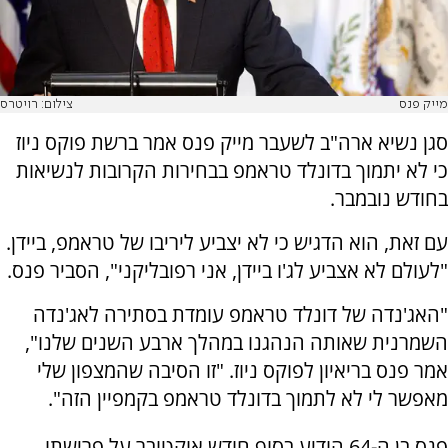
מייק פנס
צילום: רויטרס
סגן נשיא ארה"ב לשעבר מייק פנס אמר ברשת פוקס ניוז
כי לא יתמוך בדונלד טראמפ בבחירות הקרובות לנשיאות
בחודש נובמבר.
עם זאת, הוא הדגיש כי לא יצביע ליריבו של טראמפ, ביידן.
"לעולם לא אצביע לג'ו ביידן, אני רפובליקני", הסביר פנס.
"האג'נדה של דונלד טראמפ עומדת בסתירה לאג'נדה
השמרנית שאותה הנהגנו במהלך ארבע השנים שלנו",
אמר פנס בריאיון לפוקס ניוז. "זו הסיבה שהמצפון שלי
מאפשר לי לא לתמוך בדונלד טראמפ בקמפיין הזה".
פנס בן ה-64 הודיע בסוף חודש אוקטובר על פרישתו