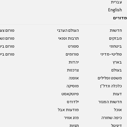
עברית
English
מדורים
חדשות
העולם הערבי
פורום צע
מבזקים
תרבות ופנאי
פורום נשו
ביטחוני
ספורט
פורום בי
פוליטי-מדיני
פורומים
פורום בי
בארץ
יהדות
בעולם
צרכנות
משפט ופלילים
אופנה
כלכלה ונדל"ן
מוסיקה
דעות
פיוטקאסט
חדשות המגזר
ילדודס
אוכל
מודעות אבל
כיפה שחורה
מזג אוויר
דיגיטל
תגיות