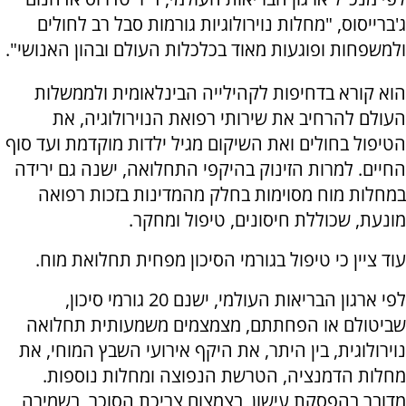
ג'ברייסוס, "מחלות נוירולוגיות גורמות סבל רב לחולים
ולמשפחות ופוגעות מאוד בכלכלות העולם ובהון האנושי".
הוא קורא בדחיפות לקהילייה הבינלאומית ולממשלות
העולם להרחיב את שירותי רפואת הנוירולוגיה, את
הטיפול בחולים ואת השיקום מגיל ילדות מוקדמת ועד סוף
החיים. למרות הזינוק בהיקפי התחלואה, ישנה גם ירידה
במחלות מוח מסוימות בחלק מהמדינות בזכות רפואה
מונעת, שכוללת חיסונים, טיפול ומחקר.
עוד ציין כי טיפול בגורמי הסיכון מפחית תחלואת מוח.
לפי ארגון הבריאות העולמי, ישנם 20 גורמי סיכון,
שביטולם או הפחתתם, מצמצמים משמעותית תחלואה
נוירולוגית, בין היתר, את היקף אירועי השבץ המוחי, את
מחלות הדמנציה, הטרשת הנפוצה ומחלות נוספות.
מדובר בהפסקת עישון, בצמצום צריכת הסוכר, בשמירה