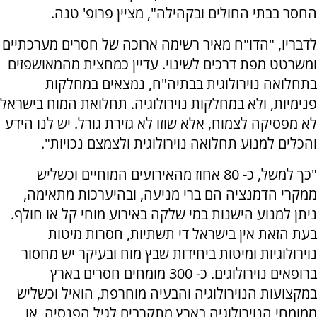
החסר בבתי החולים ובקהילה", מציין פרופ' טנה.
לדבריו, "הדו"ח מאיר רשימה ארוכה של חסרים מערכתיים
ומשרטט מפת דרכים לשינוי. עדיין כמחצית מהמאושפזים
בתחלואה נוירולוגית בבתיה"ח, נמצאים במחלקות
פנימיות, ולא במחלקות נוירולוגיה. תחלואת המוח בישראל
לא מפסיקה לצמוח, אלא שוזו לא גזירת גורל. יש לנו הידע
והכלים למנוע תחלואה נוירולוגית ולצמצם נכויות".
"כך למשל, כ- 80 אחוז מהאירועים המוחיים וכשליש
ממקרי הדמנציה הם ברי מניעה, ובהיערכות מתאימה,
ניתן למנוע הישנות במי שלקה באירוע מוחי קל או חולף.
בעת הזאת אין בישראל די תשתיות, חסרות מיטות
נוירולוגיות ומיטות ביחידות שבץ מוח ובעיקר יש מחסור
ברופאים נוירולוגים. כ- 300 מומחים חסרים בארץ
במקצועות הנוירולוגיה והבעיה מוחרפת, הואיל וכשליש
ממומחי הנוירולוגיה בארץ מתקרבים לגיל הפנסיה, או