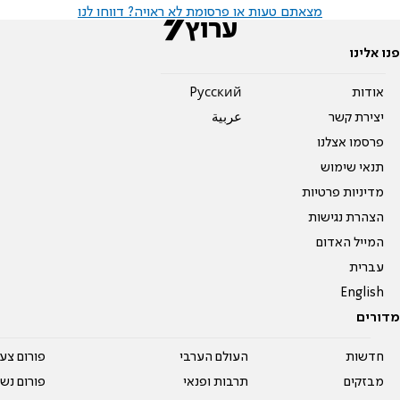
מצאתם טעות או פרסומת לא ראויה? דווחו לנו
פנו אלינו
אודות
Pусский
יצירת קשר
عربية
פרסמו אצלנו
תנאי שימוש
מדיניות פרטיות
הצהרת נגישות
המייל האדום
עברית
English
מדורים
חדשות
העולם הערבי
פורום צע
מבזקים
תרבות ופנאי
פורום נשו