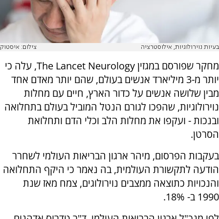
בעיות נוירולוגיות, אילוסטרציה
צילום: איסטוק
מחקר שפורסם במגזין The Lancet Neurology, עלה כי
יותר מ-3 מיליארד אנשים בעולם, שהם יותר מאדם אחד
מבין שלושה אנשים על כדור הארץ, חיים עם מחלות
נוירולוגיות, שהפכו לגורם הנטל המוביל בעולם בתחלואה
ובנכות - ועקפו את מחלות הלב וכלי הדם ותחלואת
הסרטן.
בעקבות הפרסום, מיהר ארגון הבריאות העולמי לשחרר
הודעה לתקשורת העולמית, בה נאמר כי היקף התחלואה
והנכויות כתוצאה ממצבים נוירולוגים, צמח מאז שנת
1990 ב- 18%.
לפי מנכ"ל ארגון הבריאות העולמי, ד"ר טדרוס אדהנום