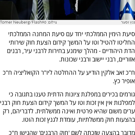
גנץ וסער
צילום: Tomer Neuberg/Flash90
סיעת הימין הממלכתי יחד עם סיעת המחנה הממלכתי
החליטו להטיל וטו על המשך קידום הצעת חוק שירותי
הדת היהודיים - מהלך שימנע בחירות לרבני עיר, רבנים
אזוריים, רבני יישוב ורבני שכונות.
ח"כ זאב אלקין הודיע על ההחלטה ליו"ר הקואליציה ח"כ
אופיר כץ.
גורמים בכירים במפלגת ציונות הדתית טענו בתגובה כי
למפלגות אין אין זכות וטו על המשך קידום הצעת חוק רבני
ערים משום שהיא פרטית ואינה ממשלתית. לדבריהם, רק
בהצעות חוק ממשלתיות, עומדת לגנץ זכות הוטו.
מדובר בהצעה שזכתה לשם 'חוק הרבנים' שהגישו ח"כ