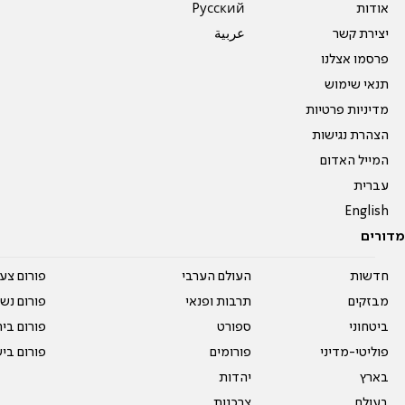
אודות
Pусский
יצירת קשר
عربية
פרסמו אצלנו
תנאי שימוש
מדיניות פרטיות
הצהרת נגישות
המייל האדום
עברית
English
מדורים
חדשות
העולם הערבי
פורום צע
מבזקים
תרבות ופנאי
פורום נשו
ביטחוני
ספורט
פורום בי
פוליטי-מדיני
פורומים
פורום בי
בארץ
יהדות
בעולם
צרכנות