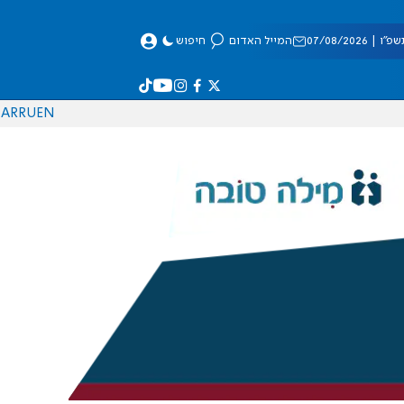
 07/08/2026
המייל האדום
חיפוש
AR
RU
EN