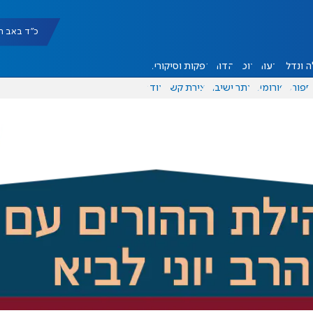
כ"ד באב תשפ"ו |
 ונדל"ן
דעות
אוכל
יהדות
הפקות וסיקורים
ספורט
פורומים
אתר ישיבה
יצירת קשר
עוד