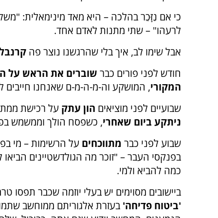
כי אם נִזָּכֵר בהלכה – היא מאד מינימאלית: "מש
לרעהו" – שתי מתנות לאדם אחד
.
אבל שימו לב, איך בלי שהרגשנו נוצר פה
קרנבל
חודש לפני פורים כבר
שוברים את הראש על ה
המקורי
, המושקע וה-מ-ה-מ-ם שאנחנו חייבים ל
שבועיים לפני מוציאים
הון עתק
על רכישת ממתקים 
ניתקע ביום שאחרי
, כשפסח הולך וממשמש בפ
שבוע לפני כבר
מתווכחים
על הרשימות – מי בפנ
בפנקסי העבר – "זוכר מה הגולדשטיינים הביאו לנו
כמה להביא ולמי
.
ביישובים מסוימים יש בעלי יוזמה שכבר תפסו טרמ
'ביטוח פדיחה'
בעזרת אלגוריתם ממוחשב שתמורת