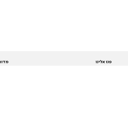
פנו אלינו
מדור
אודות
Pусский
חד
יצירת קשר
عربية
מב
פרסמו אצלנו
בי
תנאי שימוש
פו
מדיניות פרטיות
בא
הצהרת נגישות
בע
המייל האדום
מש