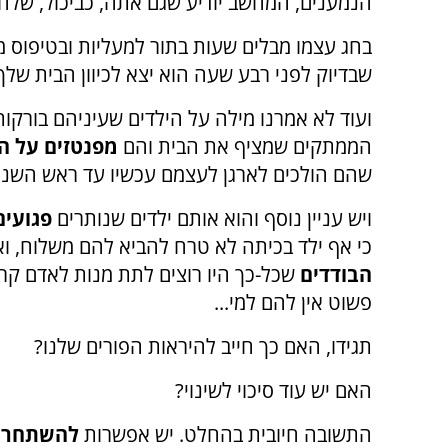
הנמענים, המחשב יודיע שגם אתה, כביכול, שלחת
בחג עצמו מבלים שעות בתור למעליות ובטיפוס מד
שבדיוק לפני רבע שעה הוא יצא לכיוון הבית של
ועוד לא אמרנו מילה על הילדים שעיניהם בורקו
הממתקים שמציף את הבית והם
מפנטזים על ה
שהם הולכים לארגן לעצמם עכשיו עד ראש השנ
ויש עניין נוסף והוא אותם ילדים שנותרים
פגועים
כי אף ילד בכיתה לא טרח להביא להם משלוח, ו
הבודדים
שכל-כך היו רוצים לתת מנות לאדם קרו
פשוט אין להם למי
...
תגידו, האם כך חייב להיראות הפורים שלנו?
האם יש עוד סיכוי לשינוי
?
התשובה חיובית בהחלט. יש אפשרות
להשתחרר