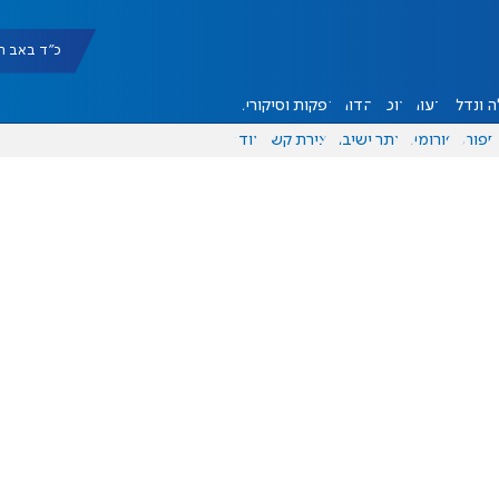
כ"ד באב תשפ"ו |
 ונדל"ן
דעות
אוכל
יהדות
הפקות וסיקורים
ספורט
פורומים
אתר ישיבה
יצירת קשר
עוד