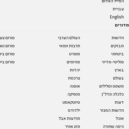
המייל האדום
עברית
English
מדורים
חדשות
העולם הערבי
פורום צע
מבזקים
תרבות ופנאי
פורום נשו
ביטחוני
ספורט
פורום בי
פוליטי-מדיני
פורומים
פורום בי
בארץ
יהדות
בעולם
צרכנות
משפט ופלילים
אופנה
כלכלה ונדל"ן
מוסיקה
דעות
פיוטקאסט
חדשות המגזר
ילדודס
אוכל
מודעות אבל
כיפה שחורה
מזג אוויר