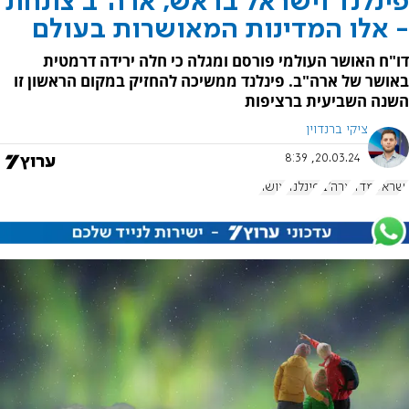
פינלנד וישראל בראש, ארה"ב צונחת
- אלו המדינות המאושרות בעולם
דו"ח האושר העולמי פורסם ומגלה כי חלה ירידה דרמטית
באושר של ארה"ב. פינלנד ממשיכה להחזיק במקום הראשון זו
השנה השביעית ברציפות
ציקי ברנדוין
20.03.24, 8:39
ישראל
מדד
ארה"ב
פינלנד
אושר