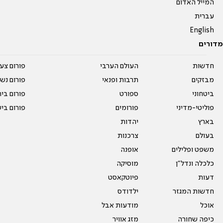
המייל האדום
עברית
English
מדורים
חדשות
העולם הערבי
פורום צע
מבזקים
תרבות ופנאי
פורום נשו
ביטחוני
ספורט
פורום בי
פוליטי-מדיני
פורומים
פורום בי
בארץ
יהדות
בעולם
צרכנות
משפט ופלילים
אופנה
כלכלה ונדל"ן
מוסיקה
דעות
פיוטקאסט
חדשות המגזר
ילדודס
אוכל
מודעות אבל
כיפה שחורה
מזג אוויר