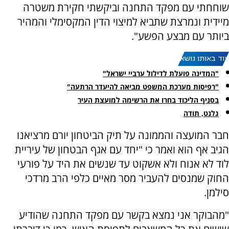
שוחחתי עם מפקד התחנה וביקשתי חקירת משטרה
מיידית ונמרצת שתביא למיצוי הדין המקסימלי והמהיר
ביותר עם מבצע הפשע".
עוד באותו נושא:
"המדינה פועלת לדילול ערביי ישראל"
"רפיסות מערכת המשפט מביאה להיעדר הרתעה"
בסניף הליכוד בחרו את הרשימה למועצת העיר
גלנט, תודה
חבר המועצה והממונה על תיק הביטחון יורם מרציאנו
הגיב אף הוא ואמר כי "יחד עם אגף הבטחון של עיריית
לוד לא אנוח ולא אשקוט עד שנשים את היד על פורעי
החוק שמנסים להעביר מסר מאיים כלפי הרב מרדכי
סילמן.
"מהבוקר אני נמצא בקשר עם מפקד התחנה שהודיע