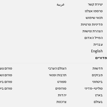
יצירת קשר
عربية
פרסמו אצלנו
תנאי שימוש
מדיניות פרטיות
הצהרת נגישות
המייל האדום
עברית
English
מדורים
חדשות
העולם הערבי
פורום צע
מבזקים
תרבות ופנאי
פורום נשו
ביטחוני
ספורט
פורום בי
פוליטי-מדיני
פורומים
פורום בי
בארץ
יהדות
בעולם
צרכנות