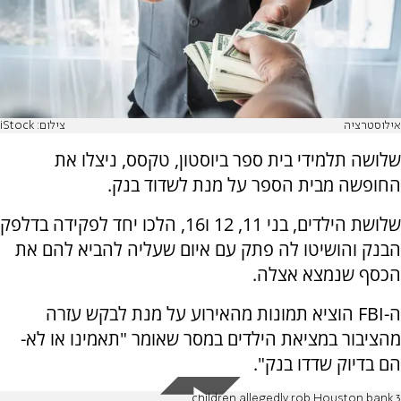
אילוסטרציה
צילום: iStock
שלושה תלמידי בית ספר ביוסטון, טקסס, ניצלו את
החופשה מבית הספר על מנת לשדוד בנק.
שלושת הילדים, בני 11, 12 ו16, הלכו יחד לפקידה בדלפק
הבנק והושיטו לה פתק עם איום שעליה להביא להם את
הכסף שנמצא אצלה.
ה-
FBI
הוציא תמונות מהאירוע על מנת לבקש עזרה
מהציבור במציאת הילדים במסר שאומר "תאמינו או לא-
הם בדיוק שדדו בנק".
3 children allegedly rob Houston bank