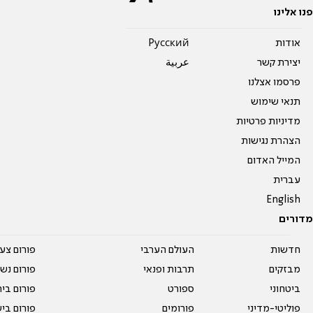
פנו אלינו
אודות
Pусский
יצירת קשר
عربية
פרסמו אצלנו
תנאי שימוש
מדיניות פרטיות
הצהרת נגישות
המייל האדום
עברית
English
מדורים
חדשות
העולם הערבי
פורום צע
מבזקים
תרבות ופנאי
פורום נשו
ביטחוני
ספורט
פורום בי
פוליטי-מדיני
פורומים
פורום בי