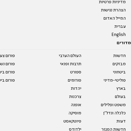
מדיניות פרטיות
הצהרת נגישות
המייל האדום
עברית
English
מדורים
חדשות
העולם הערבי
פורום צע
מבזקים
תרבות ופנאי
פורום נשו
ביטחוני
ספורט
פורום בי
פוליטי-מדיני
פורומים
פורום בי
בארץ
יהדות
בעולם
צרכנות
משפט ופלילים
אופנה
כלכלה ונדל"ן
מוסיקה
דעות
פיוטקאסט
חדשות המגזר
ילדודס