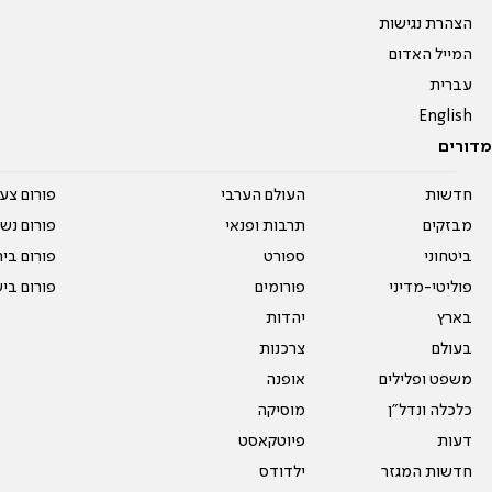
הצהרת נגישות
המייל האדום
עברית
English
מדורים
חדשות
העולם הערבי
פורום צע
מבזקים
תרבות ופנאי
פורום נשו
ביטחוני
ספורט
פורום בי
פוליטי-מדיני
פורומים
פורום בי
בארץ
יהדות
בעולם
צרכנות
משפט ופלילים
אופנה
כלכלה ונדל"ן
מוסיקה
דעות
פיוטקאסט
חדשות המגזר
ילדודס