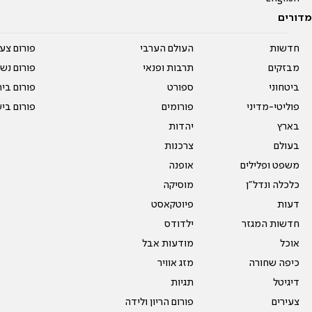
מדורים
חדשות
העולם הערבי
פורום צע
מבזקים
תרבות ופנאי
פורום נשו
ביטחוני
ספורט
פורום בי
פוליטי-מדיני
פורומים
פורום בי
בארץ
יהדות
בעולם
צרכנות
משפט ופלילים
אופנה
כלכלה ונדל"ן
מוסיקה
דעות
פיוטקאסט
חדשות המגזר
ילדודס
אוכל
מודעות אבל
כיפה שחורה
מזג אוויר
דיגיטל
תגיות
צעירים
פורום הריון ולידה