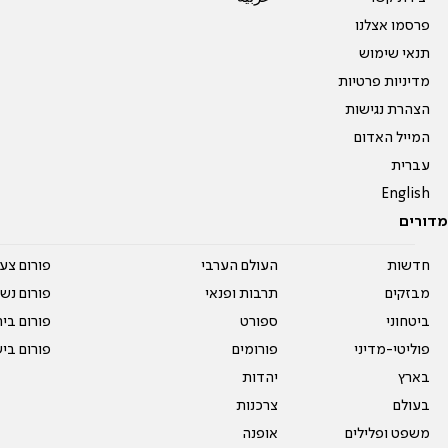
פרסמו אצלנו
תנאי שימוש
מדיניות פרטיות
הצהרת נגישות
המייל האדום
עברית
English
מדורים
חדשות
העולם הערבי
פורום צע
מבזקים
תרבות ופנאי
פורום נשו
ביטחוני
ספורט
פורום בי
פוליטי-מדיני
פורומים
פורום בי
בארץ
יהדות
בעולם
צרכנות
משפט ופלילים
אופנה