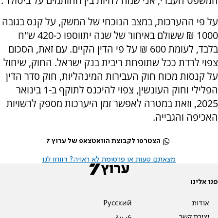
המשפט העברי, אני שמח להיות בין החותמים על ביטולו".
על פי ההערכות, במצב הנוכחי של המשק, על קנס בגובה
1000 ₪ ששולם באיחור של שנה יתווספו כ-420 ש"ח
בלבד, לעומת 600 ₪ על פי הדין הקיים. עם זאת, הסכום
צפוי לרדת ככל שתופחת ריבית בנק ישראל. החוק, שיחול
על קנסות מכוח חוק העבירות המינהליות, חוק סדר הדין
הפלילי וחוק העונשין, צפוי להיכנס לתוקף ב-1 בינואר
2025, וזאת במטרה לאפשר זמן היערכות מספק לרשויות
האכיפה והגבייה.
הצטרפו לקבוצת הוואטצאפ של ערוץ 7
מצאתם טעות או פרסומת לא ראויה? דווחו לנו
פנו אלינו
אודות
Pусский
יצירת קשר
عربية