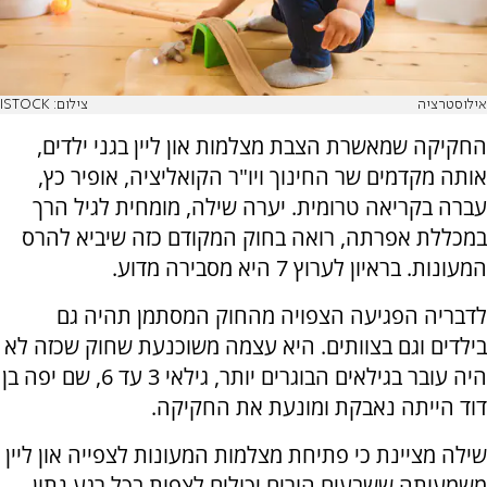
אילוסטרציה
צילום: ISTOCK
החקיקה שמאשרת הצבת מצלמות און ליין בגני ילדים,
אותה מקדמים שר החינוך ויו"ר הקואליציה, אופיר כץ,
עברה בקריאה טרומית. יערה שילה, מומחית לגיל הרך
במכללת אפרתה, רואה בחוק המקודם כזה שיביא להרס
המעונות. בראיון לערוץ 7 היא מסבירה מדוע.
לדבריה הפגיעה הצפויה מהחוק המסתמן תהיה גם
בילדים וגם בצוותים. היא עצמה משוכנעת שחוק שכזה לא
היה עובר בגילאים הבוגרים יותר, גילאי 3 עד 6, שם יפה בן
דוד הייתה נאבקת ומונעת את החקיקה.
שילה מציינת כי פתיחת מצלמות המעונות לצפייה און ליין
משמעותה ששבעים הורים יכולים לצפות בכל רגע נתון