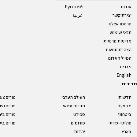
אודות
Pусский
יצירת קשר
عربية
פרסמו אצלנו
תנאי שימוש
מדיניות פרטיות
הצהרת נגישות
המייל האדום
עברית
English
מדורים
חדשות
העולם הערבי
פורום צע
מבזקים
תרבות ופנאי
פורום נשו
ביטחוני
ספורט
פורום בי
פוליטי-מדיני
פורומים
פורום בי
בארץ
יהדות