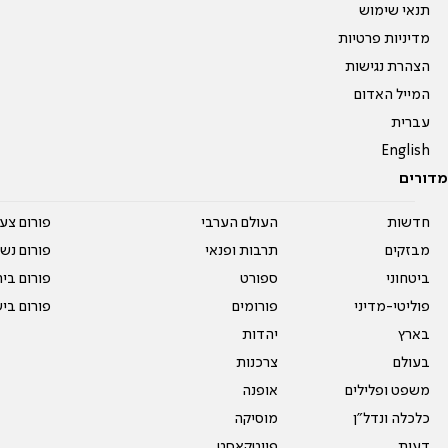
תנאי שימוש
מדיניות פרטיות
הצהרת נגישות
המייל האדום
עברית
English
מדורים
חדשות
העולם הערבי
פורום צע
מבזקים
תרבות ופנאי
פורום נשו
ביטחוני
ספורט
פורום בי
פוליטי-מדיני
פורומים
פורום בי
בארץ
יהדות
בעולם
צרכנות
משפט ופלילים
אופנה
כלכלה ונדל"ן
מוסיקה
דעות
פיוטקאסט