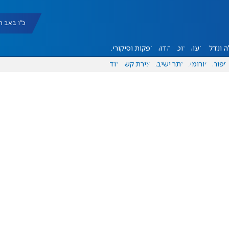
כ"ו באב תשפ"ו |
 ונדל"ן
דעות
אוכל
יהדות
הפקות וסיקורים
ספורט
פורומים
אתר ישיבה
יצירת קשר
עוד