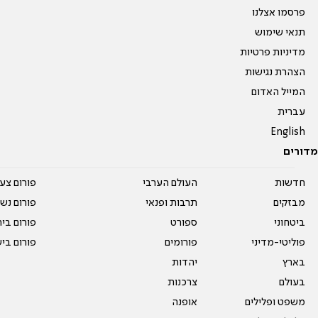
פרסמו אצלנו
תנאי שימוש
מדיניות פרטיות
הצהרת נגישות
המייל האדום
עברית
English
מדורים
חדשות
העולם הערבי
פורום צע
מבזקים
תרבות ופנאי
פורום נשו
ביטחוני
ספורט
פורום בי
פוליטי-מדיני
פורומים
פורום בי
בארץ
יהדות
בעולם
צרכנות
משפט ופלילים
אופנה