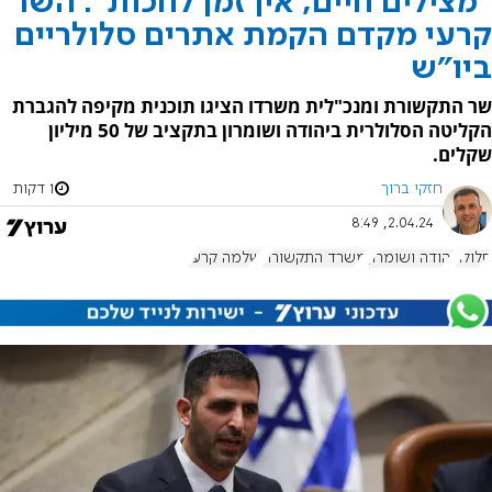
"מצילים חיים, אין זמן לחכות": השר
קרעי מקדם הקמת אתרים סלולריים
ביו"ש
שר התקשורת ומנכ"לית משרדו הציגו תוכנית מקיפה להגברת
הקליטה הסלולרית ביהודה ושומרון בתקציב של 50 מיליון
שקלים.
חזקי ברוך
1 דקות
2.04.24, 8:49
סלולר
יהודה ושומרון
משרד התקשורת
שלמה קרעי