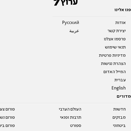
פנו אלינו
אודות
Pусский
יצירת קשר
عربية
פרסמו אצלנו
תנאי שימוש
מדיניות פרטיות
הצהרת נגישות
המייל האדום
עברית
English
מדורים
חדשות
העולם הערבי
פורום צע
מבזקים
תרבות ופנאי
פורום נשו
ביטחוני
ספורט
פורום בי