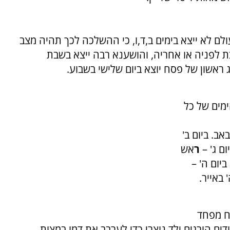
לם לא ייצא בימים ב,ד,ו, כי ההשלכה לכך תהיה מצב
בת לפניה או אחריה, והושענא רבה ייצא בשבת
ראשון של פסח יוצא ביום שלישי בשבוע.
מים של כל
ב. ביום ב'
ום ג' –
ר
אש
יום ה' –
 באייר.
ח מפחד
ים הורגים ילד נוצרי כדי לערבב את דמו במצות.