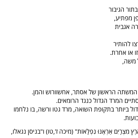
תור הגיבור
41 פעמים. באופן מפתיע,
רה אגבית
ו להותיר
ו או אחרת.
 משה,
ך המשתה הראשון של אסתר, אחשוורוש והמן.
מרד היהודי הגדול ביותר בתקופת השואה, מרד גטו ורשה, בו נלחמו
ועות.
מִצְרָיִם אַרְאֶנּוּ נִפְלָאוֹת" (מיכה ז',טו) ו"בניסן נגאלו,