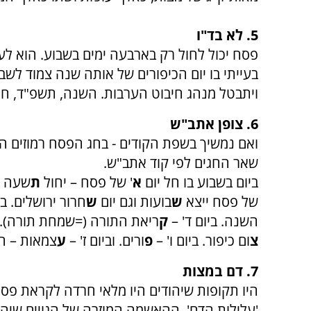
5. לא בד"ו
פסח יכול לחול רק בארבעה ימים בשבוע. הוא לעו
בעייתי בו יום הכיפורים של אותה שנה צמוד לש
ויתבטל מנהג חיבוט הערבות. השנה, תשפ"ד, חג 
6. צופן אתב"ש
ואם נמשיך בשפת הקודים - בחג הפסח רמוזים הי
שאר החגים לפי קוד אתב"ש.
ביום בשבוע בו חל יום
א
' של פסח – יחול
ת
שעה בא
של פסח ייצא
ש
בועות וגם יום
ש
חרור ירושלים. בי
השנה. ביום ד' –
ק
ריאת התורה (=שמחת תורה). ב
צ
ום כיפור. ביום ו' –
פ
ורים. וביום ז' –
ע
צמאות – ה'
7. דם במצות
היו תקופות שיהודים היו מלאי חרדה לקראת פס
'עלילות הדם'. ההאשמה המוזרה של הגויים שיהוד