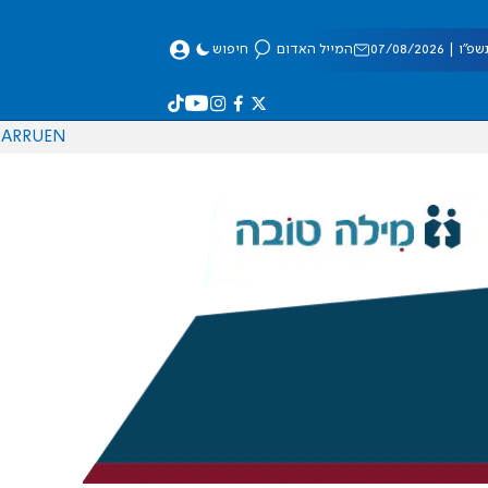
 07/08/2026
המייל האדום
חיפוש
AR
RU
EN