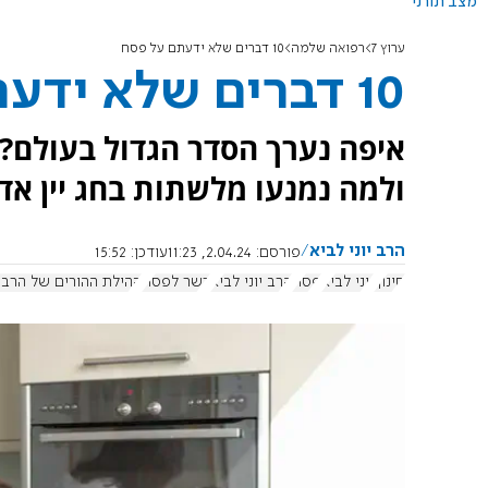
מצב תורני
ערוץ 7
רפואה שלמה
10 דברים שלא ידעתם על פסח
10 דברים שלא ידעתם על פסח
איפה נערך הסדר הגדול בעולם?
ולמה נמנעו מלשתות בחג יין א
הרב יוני לביא
פורסם:
2.04.24, 11:23
עודכן:
15:52
חינוך
יוני לביא
פסח
הרב יוני לביא
כשר לפסח
קהילת ההורים של הרב י