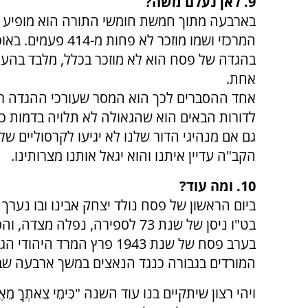
9. לאן נעלם משה?
בארבעה מתוך חמשת חומשי התורה הוא מופיע ב
המרכזי ושמו מוזכר לא פחות מ-4
בהגדה של פסח הוא לא מוזכר בכלל, מלבד בהע
אחת.
אחד ההסברים לכך הוא המסר שעורכי ההגדה רצ
לדורות הבאים הוא שהגאולה לא תלויה בדמות כז
גם אם מנהיגי הדור שלנו לא יגיעו לקרסוליים של
הקב"ה עדיין איתנו והוא יגאל אותנו מצרותינו.
10. ומה עוד?
ביום הראשון של פסח נולד יצחק אבינו ובו נער
בט"ו ניסן של שנת 73 לספירה, נפלה מצדה, והסתיים המרד הגדול כנגד הרומאים.
בערב פסח של שנת 1943 פרץ ה
המורדים בגבורה כנגד הנאצים במשך ארבעה שב
ויהי רצון שיתקיים בנו עוד השנה "כִּימֵי צֵאתְךָ מֵאֶרֶץ 