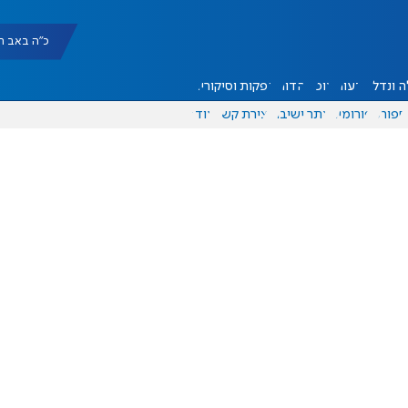
כ"ה באב תשפ"ו |
 ונדל"ן
דעות
אוכל
יהדות
הפקות וסיקורים
ספורט
פורומים
אתר ישיבה
יצירת קשר
עוד