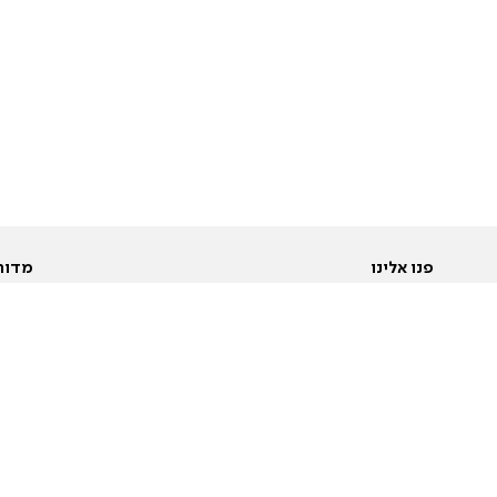
פנו אלינו
מדור
אודות
Pусский
חד
יצירת קשר
عربية
מב
פרסמו אצלנו
בי
תנאי שימוש
פו
מדיניות פרטיות
בא
הצהרת נגישות
בע