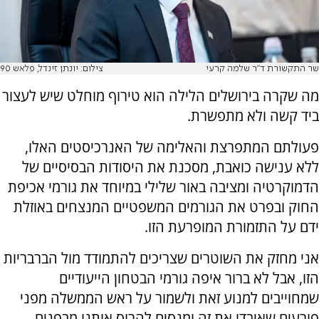
שר התקשורת ד"ר שלמה קרעי
צילום: יונתן זינדל, פלאש 90
מה שקרה בירושלים הלילה הוא טירוף מוחלט שיש לעצור
ביד קשה ולא מתפשרת.
פעולתם המתפרצת והאלימה של האנרכיסטים האלו,
ללא ענישה כואבת, מסכנת את היסודות הבסיסיים של
הדמוקרטיה ומציבה באור שלילי במיוחד את גורמי אכיפת
החוק ובפרט את הגורמים המשפטיים המנצחים באוזלת
ידם על התזמורת המופרעת הזו.
אני מחזק את השוטרים שצריכים להתמודד מול הברבריות
הזו, אבל לא ברור איפה גורמי הבטחון הייעודיים
שמחוייבים למנוע זאת ולשמור על ראש הממשלה מפני
פורעים שאיבדו את זה ומנסים להרוס אותנו מבפנים.