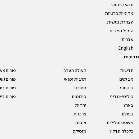
תנאי שימוש
מדיניות פרטיות
הצהרת נגישות
המייל האדום
עברית
English
מדורים
חדשות
העולם הערבי
פורום צע
מבזקים
תרבות ופנאי
פורום נשו
ביטחוני
ספורט
פורום בי
פוליטי-מדיני
פורומים
פורום בי
בארץ
יהדות
בעולם
צרכנות
משפט ופלילים
אופנה
כלכלה ונדל"ן
מוסיקה