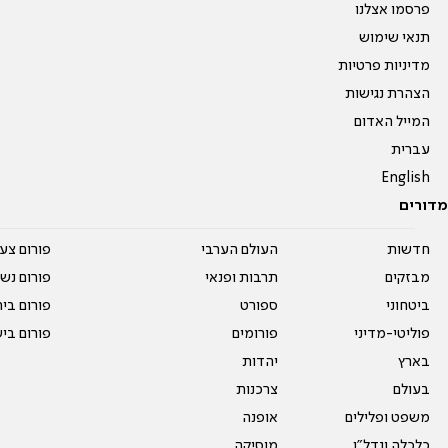
פרסמו אצלנו
תנאי שימוש
מדיניות פרטיות
הצהרת נגישות
המייל האדום
עברית
English
מדורים
חדשות
העולם הערבי
פורום צע
מבזקים
תרבות ופנאי
פורום נשו
ביטחוני
ספורט
פורום בי
פוליטי-מדיני
פורומים
פורום בי
בארץ
יהדות
בעולם
צרכנות
משפט ופלילים
אופנה
כלכלה ונדל"ן
מוסיקה