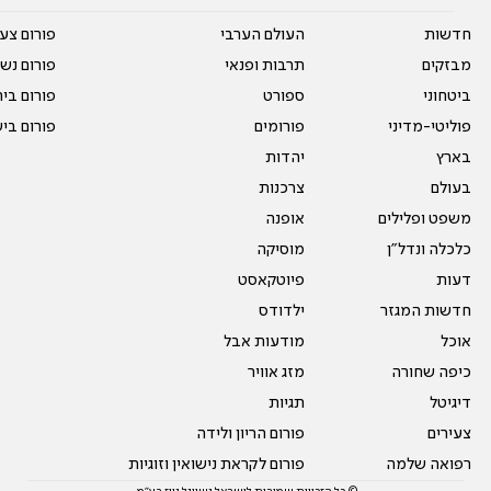
חדשות
העולם הערבי
פורום צע
מבזקים
תרבות ופנאי
פורום נשו
ביטחוני
ספורט
פורום בי
פוליטי-מדיני
פורומים
פורום בי
בארץ
יהדות
בעולם
צרכנות
משפט ופלילים
אופנה
כלכלה ונדל"ן
מוסיקה
דעות
פיוטקאסט
חדשות המגזר
ילדודס
אוכל
מודעות אבל
כיפה שחורה
מזג אוויר
דיגיטל
תגיות
צעירים
פורום הריון ולידה
רפואה שלמה
פורום לקראת נישואין וזוגיות