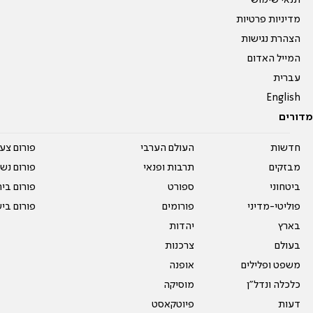
תנאי שימוש
מדיניות פרטיות
הצהרת נגישות
המייל האדום
עברית
English
מדורים
חדשות
העולם הערבי
פורום צע
מבזקים
תרבות ופנאי
פורום נשו
ביטחוני
ספורט
פורום בי
פוליטי-מדיני
פורומים
פורום בי
בארץ
יהדות
בעולם
צרכנות
משפט ופלילים
אופנה
כלכלה ונדל"ן
מוסיקה
דעות
פיוטקאסט