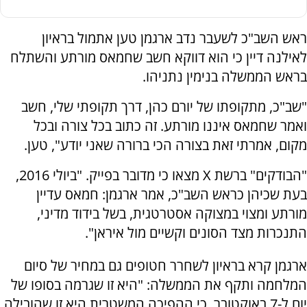
ראש השב"כ לשעבר נדב ארגמן טען אתמול בראיון
לאילנה דיין כי הוא דווקא חשב שחמאס מורתע והשתלח
בראש הממשלה בנימין נתניהו.
"שב"כ, מתקופתו של יורם כהן, דרך תקופתי שלי, חשב
ואמר שחמאס איננו מורתע. זה כתוב בכל צורה ובכל
מקום, אמרתי זאת בצורה הכי ברורה שאני יודע", טען.
"הבודקים" ברשת X מצאו כי מדובר בפייק. "ביולי 2016,
בעת שכיהן כראש השב"כ, אמר ארגמן: חמאס עדיין
מורתע ומצוי במצוקה אסטרטגית, בשל בידוד מדיני,
התנכרות מצד הסונים וקשיים מול איראן".
ארגמן קרא בראיון לשחרר חטופים גם במחיר של סיום
המלחמה ותקף את הממשלה: "היא זו שגרמה בסופו של
יום ל-7 באוקטובר, כי ההפיכה המשטרית היא זו שהובילה