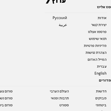
פנו אלינו
אודות
Pусский
יצירת קשר
عربية
פרסמו אצלנו
תנאי שימוש
מדיניות פרטיות
הצהרת נגישות
המייל האדום
עברית
English
מדורים
חדשות
העולם הערבי
פורום צע
מבזקים
תרבות ופנאי
פורום נשו
ביטחוני
ספורט
פורום בי