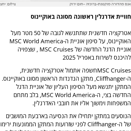
אגס מהדורה מוקטנת-ברונזה -חום ירוק
צילום: יחצ
חוויית אדרנלין ראשונה מסוגה באוקיינוס
אטרקציה חדשנית שתתנשא לגובה של 50 מטר מעל
האוקיינוס, על סיפון אוניית ה
MSC World America-
אוניית הדגל החדשה של
MSC Cruises
, שצפויה
להיכנס לשירות באפריל 2025
MSC Cruises
חשפה אתמול אטרקציה חדשנית,
ה-
Cliffhanger
, מתקן הנדנדות הראשון מסוגו באוקיינוס.
המתקן יתנשא מעל הסיפון העליון של אוניית הדגל
החדשה בצי, ה-
MSC World America
, בלב מתחם
המשפחות
וימשוך אליו את חובבי האדרנלין.
הנוסעים במתקן יתחילו את הנסיעה בארבעת המושבים
של ה
Cliffhanger-
לפני שזרועות המתקן הממונעות ירימו