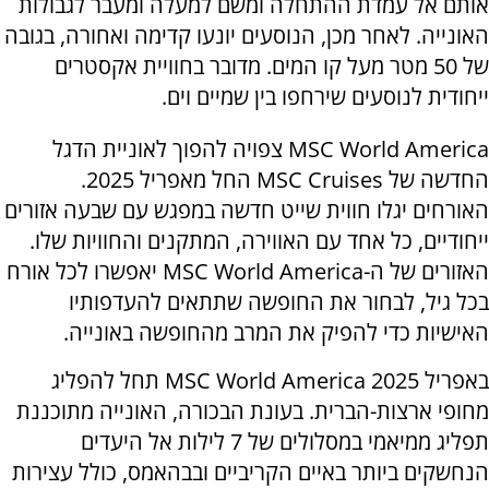
אותם אל עמדת ההתחלה ומשם למעלה ומעבר לגבולות
האונייה. לאחר מכן, הנוסעים יונעו קדימה ואחורה, בגובה
של 50 מטר מעל קו המים. מדובר בחוויית אקסטרים
ייחודית לנוסעים שירחפו בין שמיים וים.
MSC World America
צפויה להפוך לאוניית הדגל
החדשה של
MSC Cruises
החל מאפריל 2025.
האורחים יגלו חווית שייט חדשה במפגש עם שבעה אזורים
ייחודיים, כל אחד עם האווירה, המתקנים והחוויות שלו.
האזורים של ה-
MSC World America
יאפשרו לכל אורח
בכל גיל, לבחור את החופשה שתתאים להעדפותיו
האישיות כדי להפיק את המרב מהחופשה באונייה.
באפריל 2025
MSC World America
תחל להפליג
מחופי ארצות-הברית. בעונת הבכורה, האונייה מתוכננת
תפליג ממיאמי במסלולים של 7 לילות אל היעדים
הנחשקים ביותר באיים הקריביים ובבהאמס, כולל עצירות