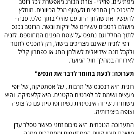
מפתיעים. פוזילי - צורת הבורג מאפשרת לכל רוטב
להיכנס בין החריצים ולעטוף מכל הכיוונים. מומלץ
להעשיר את שולחן החג עם פוזילי בתוך סלט. פנה -
מושלם לרטבים עשירים של ירקות ובשר. הרוטב נכנס
לתוך החלל וגם נתפס על שטח הפנים המחוספס. לזניה
– דפי לזניה שאינם מצריכים בישול, רק להכניס לתנור
ולקבל מנה אידיאלית לשולחן החג או כפתרון קליל
לארוחה במהלך חול המועד.
תערוכה: לגעת בחומר לדבר את הנפש"
רונית היא רנסנס של תרבות , של אסתטיקה, של יופי
מעצים ושימת לב לפרטים הקטנים. היא קלאסיקה, והיא
משוחחת שיחה אינטימית נשית ופרטית עם כל צופה
וצופה ביצירותיה.
התערוכה הנוכחית היא סיכום זמני כאשר טסלר עדן
מושכת חוטי קווים המסתעפים ומסתבכים ממנה