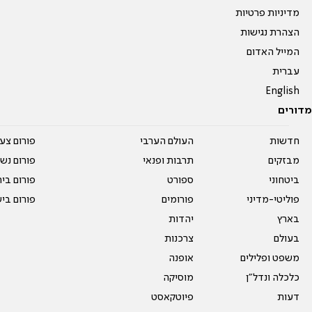
מדיניות פרטיות
הצהרת נגישות
המייל האדום
עברית
English
מדורים
חדשות
העולם הערבי
פורום צע
מבזקים
תרבות ופנאי
פורום נשו
ביטחוני
ספורט
פורום בי
פוליטי-מדיני
פורומים
פורום בי
בארץ
יהדות
בעולם
צרכנות
משפט ופלילים
אופנה
כלכלה ונדל"ן
מוסיקה
דעות
פיוטקאסט