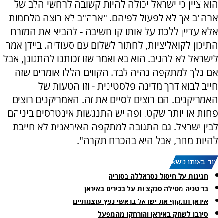
הוא ציין כי ישראל יכולה להיות קשובה לרחשי הלב של
ארה"ב אך לא לפעול לפיהם. "ארה"ב לא רוצה מלחמות
אלא עדיין ללכת על אותו קו חשיבה - להביא את המזרח
התיכון לקואליציות, לחתור לשלום עם סעודיה. ביידן אמר
לישראל לא להגיב. הוא בא ואמר שזו זכותנו להתגונן, אבל
אם נלך למתקפה נהיה לבד. הקווים הללו אומרים שזה
חייב לבוא דרך מדינה פלסטינית - וזו הטעות של
האמריקנים. הם רוצים לסיים את זה. האמריקנים רוצים
פחות או יותר שקט, ופה יש התנגשות אינטרסים ביניהם
לבין ישראל. גם התגובה למתקפה האיראנית לא חייבת
להיות מחר, אבל היא בהכרח תקרה".
עוד באותו נושא:
חגיגות על חיסול נסראללה בסוריה
בריטניה מטילה סנקציות על בכירים באיראן
איראן תתקוף את ישראל בראשי נפץ עוצמתיים
סירבו לשחק באיראן והורחקו מהמפעל