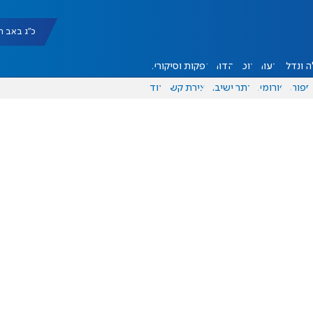
כ"ג באב תשפ"ו |
 ונדל"ן
דעות
אוכל
יהדות
הפקות וסיקורים
ספורט
פורומים
אתר ישיבה
יצירת קשר
עוד