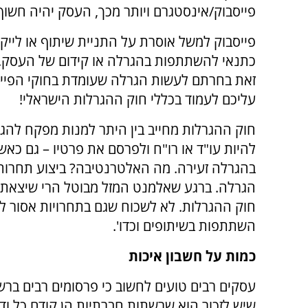
פייסבוק/אינסטגרם ויותר מכך, העסק יהיה חשוף
פייסבוק למשל אוסרת על התניית שיתוף או לייק
כתנאי להשתתפות בהגרלה או קידום של העסק.
זאת בחרתם לעשות הגרלה שעומדת בחוקי הפייסב
עליכם לעמוד בכללי חוק ההגרלות הישראלי!
חוק ההגרלות מחייב בין היתר למנות מפקח להג
להיות עו"ד או רו"ח ולפרסם את פרטיו – גם כאש
בהגרלה זעירה. מה האלטרנטיבה? ביצוע תחרות
הגרלה. ברגע שאלמנט המזל מבוטל הרי שיצאת
חוק ההגרלות. לא לשכוח שגם בתחרויות אסור ל
השתתפות בשיתופים וכדו'.
כמות על חשבון איכות
עסקים רבים טועים לחשוב כי פרסומים רבים ברש
שיש לזכור הוא שרשתות חברתיות הן קודם כל וד