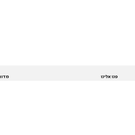
פנו אלינו
מדור
אודות
Pусский
חד
יצירת קשר
عربية
מב
פרסמו אצלנו
בי
תנאי שימוש
פו
מדיניות פרטיות
בא
הצהרת נגישות
בע