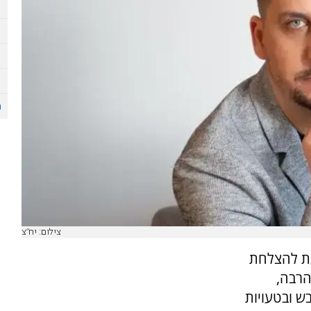
צילום: יח"צ
עת להצלחת
הרבה,
ש ובטעויות