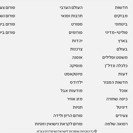
חדשות
העולם הערבי
פורום צע
מבזקים
תרבות ופנאי
פורום נשו
ביטחוני
ספורט
פורום בי
פוליטי-מדיני
פורומים
פורום בי
בארץ
יהדות
בעולם
צרכנות
משפט ופלילים
אופנה
כלכלה ונדל"ן
מוסיקה
דעות
פיוטקאסט
חדשות המגזר
ילדודס
אוכל
מודעות אבל
כיפה שחורה
מזג אוויר
דיגיטל
תגיות
צעירים
פורום הריון ולידה
רפואה שלמה
פורום לקראת נישואין וזוגיות
© כל הזכויות שמורות לישראל נשיונל ניוז בע"מ.