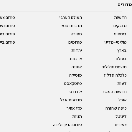
מדורים
חדשות
העולם הערבי
פורום צע
מבזקים
תרבות ופנאי
פורום נשו
ביטחוני
ספורט
פורום בי
פוליטי-מדיני
פורומים
פורום בי
בארץ
יהדות
בעולם
צרכנות
משפט ופלילים
אופנה
כלכלה ונדל"ן
מוסיקה
דעות
פיוטקאסט
חדשות המגזר
ילדודס
אוכל
מודעות אבל
כיפה שחורה
מזג אוויר
דיגיטל
תגיות
צעירים
פורום הריון ולידה