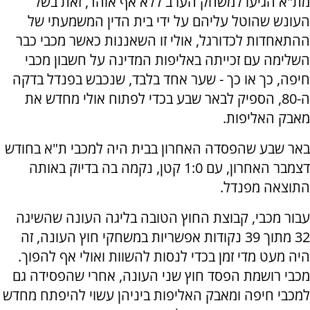
מת"א הגיעו למשחק הערב ללא אף אוהד, זאת בשל
העונש שהוטל עליהם על ידי בית הדין המשמעתי של
ההתאחדות לכדורגל, אולי זו השאננות כאשר מכבי כבר
השלימה עם זכייתה באליפות המדינה על חשבון מכבי
חיפה, כך או כך - שער אחד בלבד, שנכבש בפנדל בדקה
ה-80, הספיק לבאר שבע בכדי לפתוח אולי מחדש את
מאבק האליפות.
באר שבע שהפסדה האחרון בבית היה למכבי ת"א בחודש
דצמבר האחרון, עם 1:0 קטן, נקמה בה בדיוק באותה
התוצאה מפנדל.
עבור מכבי, קבוצת החוץ הטובה בליגה העונה שהשיגה
32 מתוך 39 נקודות אפשריות במשחקי חוץ העונה, זה
היה מעט מדי זמן בכדי לנסות להשוות ואולי אף להפוך.
מכבי רושמת הפסד חוץ שני העונה, אחרי שהפסידה גם
למכבי חיפה ומאבק האליפות ביניהן עשוי להיפתח מחדש