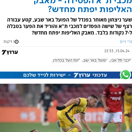
מכבי ת"א הפסידה - מאבק
האליפות יפתח מחדש?
שער ניצחון מאוחר בפנדל של הפועל באר שבע, קטע עבורה
רצף של שישה הפסדים למכבי ת"א והוריד את הפער בטבלה
ל-7 נקודות בלבד. מאבק האליפות יפתח מחדש?
נרי וייס
1 דקות
15.04.24, 22:53
מכבי תל אביב
הפועל באר שבע
ליגת העל בכדורגל