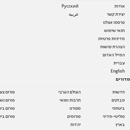
אודות
Pусский
יצירת קשר
عربية
פרסמו אצלנו
תנאי שימוש
מדיניות פרטיות
הצהרת נגישות
המייל האדום
עברית
English
מדורים
חדשות
העולם הערבי
פורום צע
מבזקים
תרבות ופנאי
פורום נשו
ביטחוני
ספורט
פורום בי
פוליטי-מדיני
פורומים
פורום בי
בארץ
יהדות