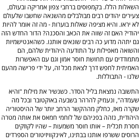
השאלות הללו. בקמפוסים ברחבי צפון אמריקה ובעולם,
צעירים יהודים רבים מבולבלים מהשנאה שחשבו שלעולם
לא יראו. והיא מציפה שאלות בוערות - מה זה אומר להיות
יהודי? האם זה שווה את הכאב והסכנה? הדור החדש הזה
גם יתהה מדוע כה רבים שונאים אותנו. כשהאנטישמיות
והשואה מאפילות על התודעה היהודית שלהם, הם
מתמודדים עם תחושת חוסר אמון וגם עם האפשרות
האמיתית לחפש דרך לצאת מכל זה, על ידי פרישה מהעם
שלנו - התבוללות.
התשובה נמצאת בליל הסדר. כשנשיר את מילות "והיא
שעמדה", ונעמיק להרהר בשבעה באוקטובר ובכל מה
שקרה מאז, כחלק מההקשר הרחב יותר של ההיסטוריה
היהודית, נזהה בפניהם של לוחמי חמאס את אותה מטרה
חסרת תכלית – אותו חוסר משמעות – שהיו לקוזקים
הרוסים ששרפו אותנו בבתינו, לאינקוויזיטורים הספרדים