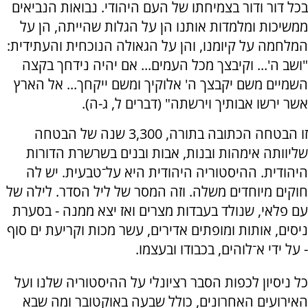
בכל דור ודור בצמיחתו של העם היהודי. נבואות הנביאים
ממשיכות ומלמדות אותנו הן על הגלות שהייתה, הן על
המלחמה על קיומנו, והן על הגאולה הנוכחית והעתידית:
"ושב ה'... וקיבצך מכל העמים... אם יהיה נידחך בקצה
השמיים משם יקבצך ה' אלוקיך ומשם ייקחך... אל הארץ
אשר ירשו אבותיך וירשתה" (דברים ל, ג-ה).
זו הבטחה הכתובה בתורה, 3,300 שנה של הבטחה
שליוותה אימהות ובנות, אבות ובנים בשרשרת הדורות
היהודית. ההיסטוריה היהודית היא על־טבעית. יש לה
חוקים מיוחדים משלה. וזה המסר של ליל הסדר. לילה של
עם פלאי, שנולד בעבדות מצרים ואז יצא ממנה - בסערת
ניסים, אותות ומופתים אדירים, עשר מכות וקריעת ים סוף
- על ידי א־לוהים, בכבודו ובעצמו.
כל ניסיון לכפות הסבר רציונלי על ההיסטוריה שלנו ועל
האירועים האחרונים, כולל שבעה באוקטובר ומה שבא