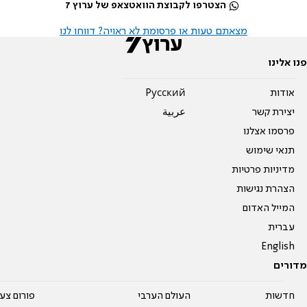
הצטרפו לקבוצת הוואטצאפ של ערוץ 7
מצאתם טעות או פרסומת לא ראויה? דווחו לנו
פנו אלינו
אודות
Pусский
יצירת קשר
عربية
פרסמו אצלנו
תנאי שימוש
מדיניות פרטיות
הצהרת נגישות
המייל האדום
עברית
English
מדורים
חדשות
העולם הערבי
פורום צע