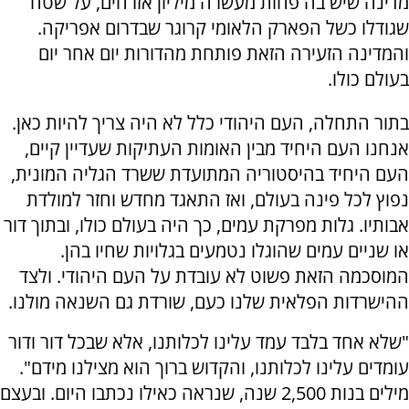
מדינה שיש בה פחות מעשרה מיליון אזרחים, על שטח
שגודלו כשל הפארק הלאומי קרוגר שבדרום אפריקה.
והמדינה הזעירה הזאת פותחת מהדורות יום אחר יום
בעולם כולו.
בתור התחלה, העם היהודי כלל לא היה צריך להיות כאן.
אנחנו העם היחיד מבין האומות העתיקות שעדיין קיים,
העם היחיד בהיסטוריה המתועדת ששרד הגליה המונית,
נפוץ לכל פינה בעולם, ואז התאגד מחדש וחזר למולדת
אבותיו. גלות מפרקת עמים, כך היה בעולם כולו, ובתוך דור
או שניים עמים שהוגלו נטמעים בגלויות שחיו בהן.
המוסכמה הזאת פשוט לא עובדת על העם היהודי. ולצד
ההישרדות הפלאית שלנו כעם, שורדת גם השנאה מולנו.
"שלא אחד בלבד עמד עלינו לכלותנו, אלא שבכל דור ודור
עומדים עלינו לכלותנו, והקדוש ברוך הוא מצילנו מידם".
מילים בנות 2,500 שנה, שנראה כאילו נכתבו היום. ובעצם