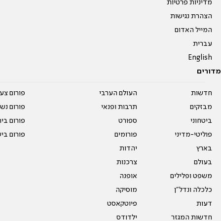
מדיניות פרטיות
הצהרת נגישות
המייל האדום
עברית
English
מדורים
חדשות
העולם הערבי
פורום צע
מבזקים
תרבות ופנאי
פורום נשו
ביטחוני
ספורט
פורום בי
פוליטי-מדיני
פורומים
פורום בי
בארץ
יהדות
בעולם
צרכנות
משפט ופלילים
אופנה
כלכלה ונדל"ן
מוסיקה
דעות
פיוטקאסט
חדשות המגזר
ילדודס