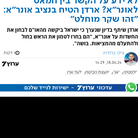
לא ידע על הקשר בין חמאס
לאונר"א? ארדן הטיח בנציב אונר"א:
"זהו שקר מוחלט"
ארדן שיתף בדיון שנערך כי ישראל ביקשה מהאו"ם לבחון את
החשדות על אונר"א, "הם בחרו לטמון את הראש בחול
ולהתעלם מהמציאות. בושה".
ציקי ברנדוין
1 דקות
18.04.24, 14:29
פלסטינים
האו"ם
מועצת הביטחון
גלעד ארדן