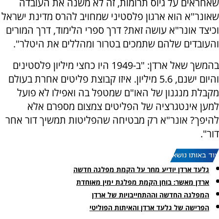
שאחראים על גיוס תרומות, זה לא משנה את העובדה
שאונר"א הוא ארגון פלסטיני שמחויב להרס מדינת ישראל
וכיצד אונר"א עושה זאת? דרך ספרי הלימוד, דרך המורים
והעובדים שלהם שתמכים בטרור ומהללים את היטלר".
בהמשך שאל ארדן: "ב-1949 היו כחצי מיליון פלסטינים
והיום ישנם, 5.6 מיליון. איזו קבוצת פליטים אחרת בעולם
מקבלת מנגנון של האו"ם שמטפל בה ואפילו לא פועל
למען אינטגרציה של הפליטים צמצום מספרם אלא
להיפך? אונר"א רק מבטיחה שהפליטות תמשיך דור אחר
דור".
עוד באותו נושא:
גלעד ארדן יודיע מחר על הקמת מפלגה חדשה
ארדן מאשר: בוחן הקמת מפלגת ימין מאוחדת
המפלגה החדשה וההתחייבויות של ארדן
הפרישה של גלעד ארדן והאיתות הפוליטי