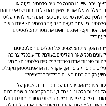
"איך ייתכן שישנו מחנה פליטים פלסטיני בעזה או
ברמאללה? אלו אזורים שאין בהם כל נוכחות ישראלית והם
לחלוטין בשליטה פלסטינית. כיצד אתה יכול להיות פליט
פלסטיני כשאתה בעצם חי בעיר פלסטינית? אינם רואים
את הפרדוקס? אינכם רואים את מטרת הפלסטינים
לעתיד?"
"מה הופך את הצאצאים של הפליטים הפלסטינים
לשונים מכל שאר הפליטים בעולם? מדוע בכלל צריכה
להיות סוכנות או"ם נפרדת לפליטים פלסטינים? מדוע
פליטים מסוריה, סודאן, אוקראינה או אפגניסטאן מקבלים
סיוע רק מסוכנות האו"ם הכללית לפליטים?".
עוד אמר: "האם ידעתם שמוחמד חדיד, אביהן של
הדוגמניות בלה וג׳יג׳י חדיד, שגר בקליפורניה שנים רבות-
מוגדר כפליט לפי אונר"א. זה פשוט מטורף! מתי תתחילו
לחשוב על צמצום הבעיה במקום לשמר אותה ולתת לה