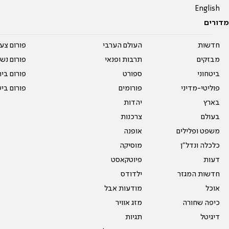
English
מדורים
חדשות
העולם הערבי
פורום צע
מבזקים
תרבות ופנאי
פורום נשו
ביטחוני
ספורט
פורום בי
פוליטי-מדיני
פורומים
פורום בי
בארץ
יהדות
בעולם
צרכנות
משפט ופלילים
אופנה
כלכלה ונדל"ן
מוסיקה
דעות
פיוטקאסט
חדשות המגזר
ילדודס
אוכל
מודעות אבל
כיפה שחורה
מזג אוויר
דיגיטל
תגיות