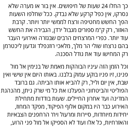
כך החלו 24 שעות של חיפושים. אין בור או מערה שלא
נסרקו, אין כפל קרקע שלא נבדק. ככל שחלפו השעות
הפך החשש מחטיפה ורצח לממשי יותר ויותר. קרבת
האזור, רק ק"מ ספורים מגבול ירדן, הגבירה את החשש
עוד יותר. כפרי המרצחים הרבים שבגזרה ואירועי העבר
בהם נרצחו שולי הר מלך, מלאכי רוזנפלד וגדעון ליכטרמן
רק המחישו עוד את גודל הסכנה.
וכל הזמן הזה עיניו הבוהקות מאמת של בנימין אל מול
פנינו, זיו פניו בוקע עמוק בלבנו. באותו היום אין שישי ואין
שבת, אין יום וליל, רק להביא אותו הביתה. גם ברובד
הפוליטי והביטחוני הפעלנו את כל מי שרק ניתן, מהנהגת
המדינה ועד אחרון החיילים. שעות בודדות מתחילת
האירוע כבר היו במקום אלוף הפיקוד, מפקד המחוז,
יחידות מיוחדות, סיירות ומרעול ויח' הרחפנים הצבאיות
והאזרחיות, כל אלו ועוד לא הספיקו אל מול פני הרוע,