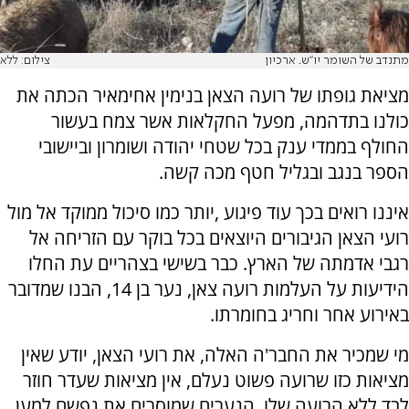
מתנדב של השומר יו"ש. ארכיון
צילום: ללא
מציאת גופתו של רועה הצאן בנימין אחימאיר הכתה את
כולנו בתדהמה, מפעל החקלאות אשר צמח בעשור
החולף בממדי ענק בכל שטחי יהודה ושומרון וביישובי
הספר בנגב ובגליל חטף מכה קשה.
איננו רואים בכך עוד פיגוע ,יותר כמו סיכול ממוקד אל מול
רועי הצאן הגיבורים היוצאים בכל בוקר עם הזריחה אל
רגבי אדמתה של הארץ. כבר בשישי בצהריים עת החלו
הידיעות על העלמות רועה צאן, נער בן 14, הבנו שמדובר
באירוע אחר וחריג בחומרתו.
מי שמכיר את החבר'ה האלה, את רועי הצאן, יודע שאין
מציאות כזו שרועה פשוט נעלם, אין מציאות שעדר חוזר
לבד ללא הרועה שלו. הנערים שמוסרים את נפשם למען