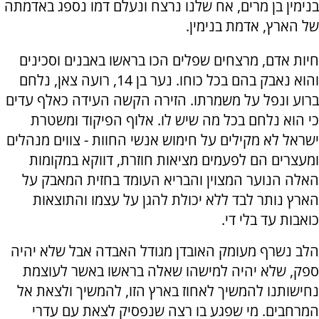
בנימין בן מרים, אח שלנו נרצח ונעלם דמו נספג באדמתה
של הארץ, אדמת בנימין.
חיות אדם, מרצחים שפלים הכו בראשו באבנים וסכינים
והוא נאבק בהם בכל כוחו. נער בן 14, רועה צאן, נלחם
ברוע ונפל על משמרתו. הזירה הקשה העידה כאלף עדים
כי הוא נלחם בכל מה שיש לו. אלוף הפיקוד ומשטרת
ישראל לא מקילים על חימוש אנשי החוות - צווים מנהלים
ומעצרים הם לפעמים מציאות חוזרת, דווקא במקומות
האלה הנוער המצוין והבריא העומד בחזית המאבק על
הארץ נותר לבד ללא יכולת להגן על עצמו והתוצאות
כואבות עד בלי די.
הלב נשרף מעומק האובדן מגודל האבדה אבל שלא יהיה
ספק, שלא יהיה למישהו שאלה בראשו באשר לעוצמת
נחישותנו להמשיך לאחוז בארץ הזו, להמשיך ולצאת אל
המרחבים. מי שפגע בו רצה שנפסיק לצאת עם עדרי