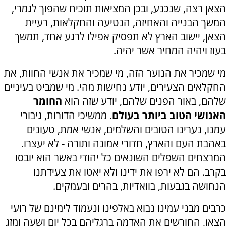
הצאן רצה, שנכנע, ובכן המציאות תוכיח שהפוך לגמרי,
המשך הבנייה והאחיזה, הנטיעה והחקלאות, רעיית
הצאן, יישוב הארץ לא תפסיק אפילו לרגע אחד, תמשך
בעוז ויהיה המחיר אשר יהיה.
מי שמכיר את הנוער הזה, מי שמכיר את אנשי החוות, את
החקלאים הצעירים, יודע נחישות מהי. מי שמביט בעיניים
שלהם, באור הפנים שלהם, יודע שזה הוא
החומר
האנושי הטוב ביותר בעולם
. ממשיכי הדורות, גיבורי
עמנו, נערינו הטובים והשלמים, אנשי אמת, טעונים
באהבת העם והארץ, חדורי אמונה ותורה - לא יעצרו.
המרצחים השפלים השונאים כל יהודי באשר הוא יובסו
בקרב. הם לא ירפו את ידינו ולא יאטו את צעידתנו
הנחושה בגבעות, בוואדיות, בהרים ובעמקים.
כרבים מבני עמינו נבוא באלפינו ונעמוד לימינם של רועי
הצאן, החורשים את האדמה ברגליהם בכל יום ושעה ומזג