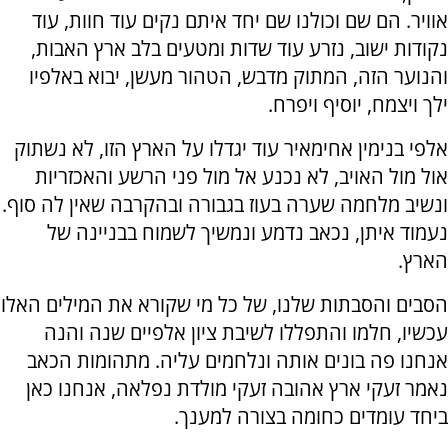
אוויר. הם שם וכולנו שם יחד איתם נקים עוד חוות, עוד
נקודות ישוב, נזרע עוד שדות ומטעים בלב ארץ האבות,
והנוער הזה, המתוק מדבש, הטהור מעשן, יבוא באלפיו
ילך ויצמח, יוסיף ויפרח.
אלפי בנימין אחימאיר עוד יגדלו על הארץ הזו, לא נשתוק
אול מול האויב, לא נכנע אל מול פני הרשע והאכזריות
ונשיב מלחמה שערה בעוז בגבורה ובהקרבה שאין לה סוף.
נעמוד איתן, נכאב נדמע ונמשיך לשמוח בבניינה של
הארץ.
הסבים והסבתות שלנו, של כל מי שקורא את המילים האלו
עכשיו, חלמו והתפללו לשיבת ציון אלפיים שנה והנה
אנחנו פה בונים אותה ונלחמים עליה. מתהומות הכאב
נאמר זעקי ארץ אהובה זעקי מולדת נפלאה, אנחנו כאן
ביחד עומדים כחומה בצורה למענך.