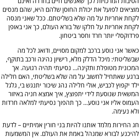
הסיבות המרכזיות לכך שאנשים חיים בחרדה ואינם
מוציאים לפועל את יכולת החוסן שלהם היא, שהם מנסים
לקחת אחריות על מה שלא בשליטתם. ככל שאני מנסה
לקחת אחריות על חלקו של בורא העולם, כך אני באופן
פרדוקסלי יותר חרד וחסר ביטחון.
כאשר אני נוסע ברכב למקום מסויים, ודואג לכל מה
שבשליטתי: מיכל הדלק מלא, רישיון נהיגה ורכב בתוקף,
המכונית מטופלת ותקינה... נסיעתי תהיה רגועה. אך
ברגע שאתחיל לחשוב על מה שלא בשליטתי, האם חלילה
ילד יקפוץ לכביש, אולי חלילה נהג שיכור יתנגש בי, גלגל
המשאית שנוסעת לידי יתפוצץ, איך אמצא חניה באיזור
העמוס אליו אני נוסע... כך תהפוך נסיעתי למלאה חרדות
ולא נעימה.
חג החירות מלמד אותנו להיות בני חורין אמיתיים – לדעת
להיכנע לבורא שמנהל באמת את העולם. אין המשמעות