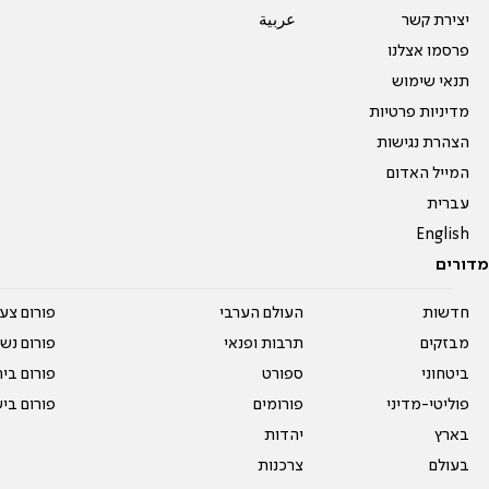
יצירת קשר
عربية
פרסמו אצלנו
תנאי שימוש
מדיניות פרטיות
הצהרת נגישות
המייל האדום
עברית
English
מדורים
חדשות
העולם הערבי
פורום צע
מבזקים
תרבות ופנאי
פורום נשו
ביטחוני
ספורט
פורום בי
פוליטי-מדיני
פורומים
פורום בי
בארץ
יהדות
בעולם
צרכנות