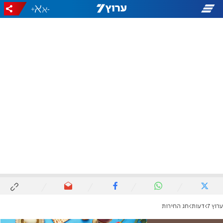
+
-
ערוץ 7
דעות
חג החירות