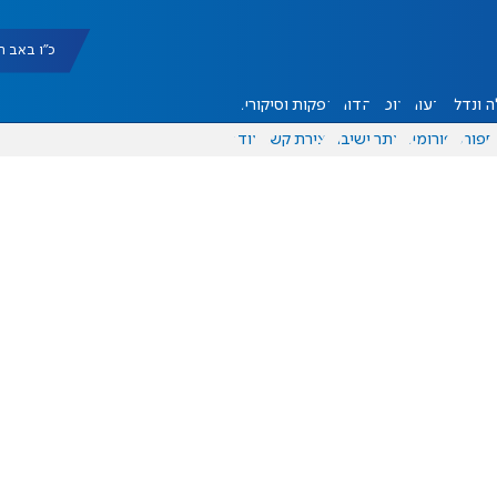
כ"ו באב תשפ"ו |
 ונדל"ן
דעות
אוכל
יהדות
הפקות וסיקורים
ספורט
פורומים
אתר ישיבה
יצירת קשר
עוד