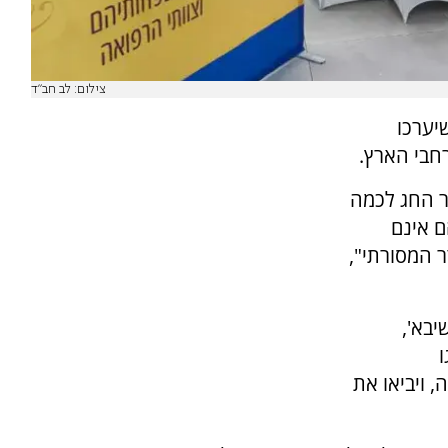
צילום: לב חב"ד
יערכו
חבי הארץ.
ר החג לכמה
ם אינם
 המסורתי",
יבא',
ו
 ויביאו את