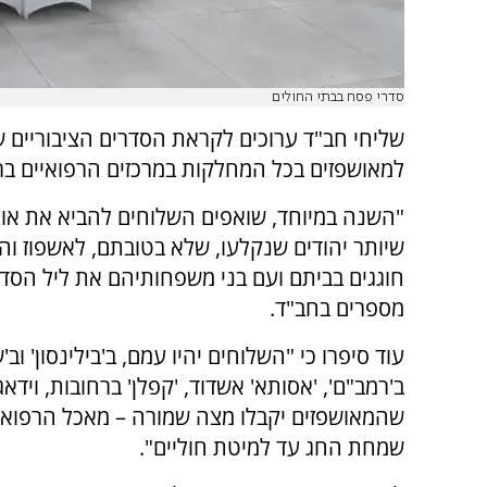
סדרי פסח בבתי החולים
שליחי חב"ד ערוכים לקראת הסדרים הציבוריים ש
למאושפזים בכל המחלקות במרכזים הרפואיים בר
"השנה במיוחד, שואפים השלוחים להביא את או
שיותר יהודים שנקלעו, שלא בטובתם, לאשפוז וה
חוגגים בביתם ועם בני משפחותיהם את ליל הסדר
מספרים בחב"ד.
עוד סיפרו כי "השלוחים יהיו עמם, ב'בילינסון' וב'ש
ב'רמב"ם', 'אסותא' אשדוד, 'קפלן' ברחובות, וידאג
שהמאושפזים יקבלו מצה שמורה – מאכל הרפואה,
שמחת החג עד למיטת חוליים".