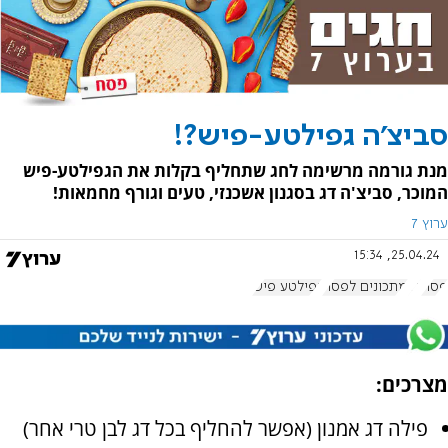
סביצ'ה גפילטע-פיש?!
מנת גורמה מרשימה לחג שתחליף בקלות את הגפילטע-פיש
המוכר, סביצ'ה דג בסגנון אשכנזי, טעים וגורף מחמאות!
ערוץ 7
25.04.24, 15:34
פסח
דג
מתכונים לפסח
גפילטע פיש
מצרכים:
פילה דג אמנון (אפשר להחליף בכל דג לבן טרי אחר)