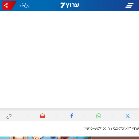
+
-
ערוץ 7
אוכל
סביצ'ה גפילטע-פיש?!