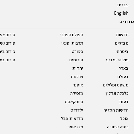
עברית
English
מדורים
חדשות
העולם הערבי
פורום צע
מבזקים
תרבות ופנאי
פורום נשו
ביטחוני
ספורט
פורום בי
פוליטי-מדיני
פורומים
פורום בי
בארץ
יהדות
בעולם
צרכנות
משפט ופלילים
אופנה
כלכלה ונדל"ן
מוסיקה
דעות
פיוטקאסט
חדשות המגזר
ילדודס
אוכל
מודעות אבל
כיפה שחורה
מזג אוויר