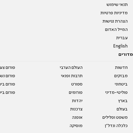
תנאי שימוש
מדיניות פרטיות
הצהרת נגישות
המייל האדום
עברית
English
מדורים
חדשות
העולם הערבי
פורום צע
מבזקים
תרבות ופנאי
פורום נשו
ביטחוני
ספורט
פורום בי
פוליטי-מדיני
פורומים
פורום בי
בארץ
יהדות
בעולם
צרכנות
משפט ופלילים
אופנה
כלכלה ונדל"ן
מוסיקה