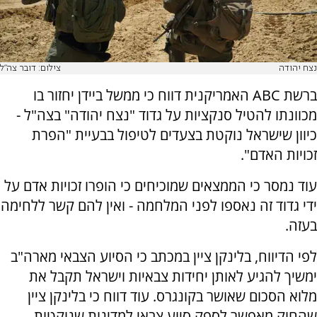
נצח יהודה
צילום: דובר צה"ל
ברשת ABC האמריקנית דווח כי ממשל ביידן יחזור בו
מכוונתו להטיל סנקציות על גדוד "נצח יהודה" בצה"ל -
כיוון שישראל נוקטת בצעדים לטיפול בבעיית "הפרת
זכויות האדם".
עוד נמסר כי הממצאים שמוכיחים כי הופרו זכויות אדם על
ידי גדוד זה נאספו לפני המלחמה - ואין להם קשר ללחימה
בעזה.
לפי הדיווח, בלינקן ציין במכתב כי הסיוע הצבאי מארה"ב
ימשיך להגיע לאותן יחידות צבאיות וישראל תקבל את
מלוא הסכום שאושר בקונגרס. עוד דווח כי בלינקן ציין
שהחוק מאפשר לספק סיוע צבאי למדינות שנוקטות