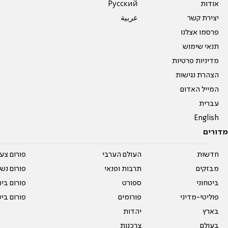
אודות
Pусский
יצירת קשר
عربية
פרסמו אצלנו
תנאי שימוש
מדיניות פרטיות
הצהרת נגישות
המייל האדום
עברית
English
מדורים
חדשות
העולם הערבי
פורום צע
מבזקים
תרבות ופנאי
פורום נשו
ביטחוני
ספורט
פורום בי
פוליטי-מדיני
פורומים
פורום בי
בארץ
יהדות
בעולם
צרכנות