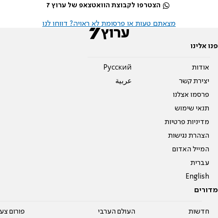
הצטרפו לקבוצת הוואטצאפ של ערוץ 7
מצאתם טעות או פרסומת לא ראויה? דווחו לנו
פנו אלינו
אודות
Pусский
יצירת קשר
عربية
פרסמו אצלנו
תנאי שימוש
מדיניות פרטיות
הצהרת נגישות
המייל האדום
עברית
English
מדורים
חדשות
העולם הערבי
פורום צע