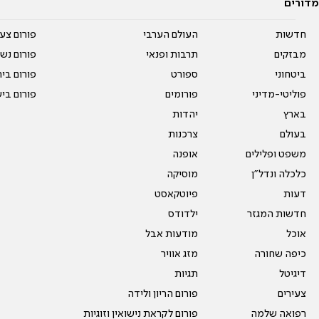
מדורים
חדשות
העולם הערבי
פורום צע
מבזקים
תרבות ופנאי
פורום נשו
ביטחוני
ספורט
פורום בי
פוליטי-מדיני
פורומים
פורום בי
בארץ
יהדות
בעולם
צרכנות
משפט ופלילים
אופנה
כלכלה ונדל"ן
מוסיקה
דעות
פיוטקאסט
חדשות המגזר
ילדודס
אוכל
מודעות אבל
כיפה שחורה
מזג אוויר
דיגיטל
תגיות
צעירים
פורום הריון ולידה
רפואה שלמה
פורום לקראת נישואין וזוגיות