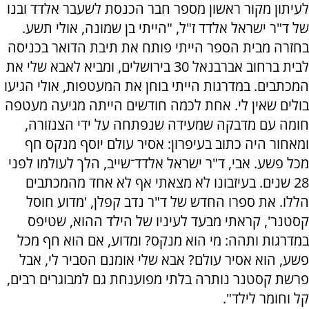
לעיתון מקור ראשון מספר חבר הכנסת לשעבר אלדד ובנו
של ד"ר ישראל אלדד ז"ל, "הייתי בן שמונה, אולי תשע.
בחזרה מבית הספר הייתי פותח את תיבת הדואר בכניסה
לבית ברחוב אברבנאל 30 בירושלים, ומביא לאבא שלי את
המכתבים. במדרגות הייתי בוחן את המעטפות, אולי הגיעו
בולים שאין לי. אחת לכמה חודשים הייתה מגיעה מעטפה
חומה עם מדבקה שמעידה שנפתחה על ידי הצנזורה,
ומאחור היה כתוב בעיפרון: אסיר עולם יוסף מנקס חף
מכל פשע. אבי, ד"ר ישראל אלדד־שייב, הלך לעולמו לפני
28 שנים. בעיזבונו לא מצאתי אף לא אחד מהמכתבים
הללו. את ספרו החדש של ד"ר נדב קפלן, 'מדוע חוסל
קסטנר', קראתי מבעד לעיניו של הילד ההוא, שטיפס
במדרגות ותהה: מי הוא מנקס? ומדוע, אם הוא חף מכל
פשע, הוא אסיר עולם? אבא שלי אומנם הסביר לי, אבל
פרשת קסטנר נותרה בלתי מפוענחת גם למבוגרים רבים,
קל וחומר לילד".