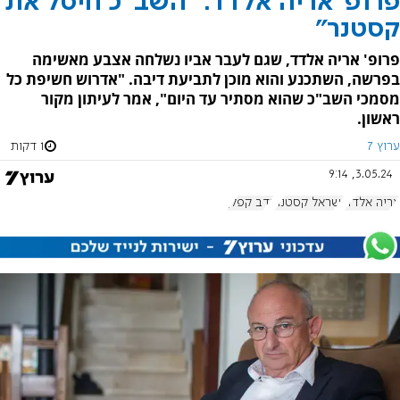
פרופ' אריה אלדד: "השב"כ חיסל את
קסטנר"
פרופ' אריה אלדד, שגם לעבר אביו נשלחה אצבע מאשימה
בפרשה, השתכנע והוא מוכן לתביעת דיבה. "אדרוש חשיפת כל
מסמכי השב"כ שהוא מסתיר עד היום", אמר לעיתון מקור
ראשון.
ערוץ 7
1 דקות
3.05.24, 9:14
אריה אלדד
ישראל קסטנר
נדב קפלן