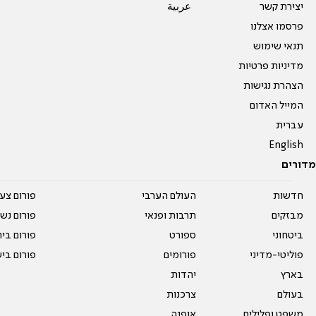
יצירת קשר
عربية
פרסמו אצלנו
תנאי שימוש
מדיניות פרטיות
הצהרת נגישות
המייל האדום
עברית
English
מדורים
חדשות
העולם הערבי
פורום צע
מבזקים
תרבות ופנאי
פורום נשו
ביטחוני
ספורט
פורום בי
פוליטי-מדיני
פורומים
פורום בי
בארץ
יהדות
בעולם
צרכנות
משפט ופלילים
אופנה